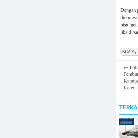
Dengan p
dukungan
bisa men
jika dib
BCA Sya
Post
←
Poli
navigatio
Pembun
Kabupa
Karen
TERKA