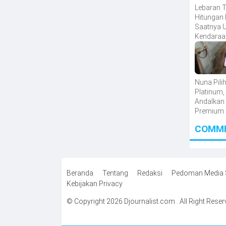
Lebaran T
Hitungan 
Saatnya 
Kendaraa
Produk H
untuk Mu
dengan H
Spesial
Nuna Pili
Platinum,
Andalkan
Premium 
Aktivitas
COMM
Hambata
Beranda
Tentang
Redaksi
Pedoman Media 
Kebijakan Privacy
© Copyright 2026 Djournalist.com . All Right Rese