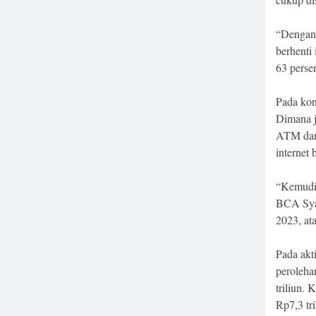
“Dengan 
berhenti
63 perse
Pada kon
Dimana j
ATM dan 
internet 
“Kemudia
BCA Syar
2023, at
Pada akt
peroleha
triliun. 
Rp7,3 tri