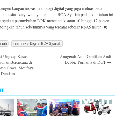
engembangan inovasi teknologi digital yang juga meluas pada
 kapasitas karyawannya membuat BCA Syariah pada akhir tahun ini
argetkan pertumbuhan DPK mencapai kisaran 10 hingga 12 persen
(#)
andingkan tahun sebelumnya yang tercatat sebesar Rp9,5 triliun.
riah
Transaksi Digital BCA Syariah
si Ungkap Kasus
Anugerah Amir Gantikan Andi
n
uhan Berencana di
Debbie Purnama di DCT
→
ten Gowa, Motifnya
a Dendam
IT