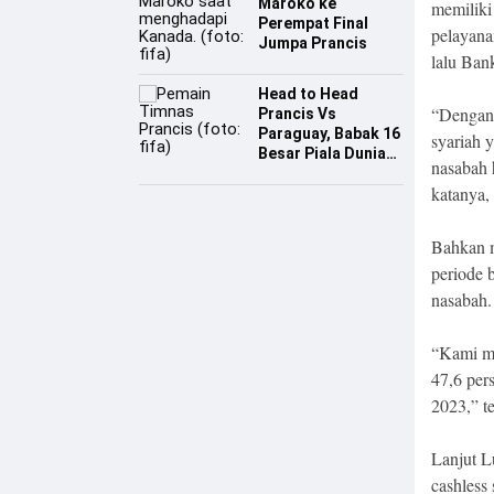
Maroko ke
memiliki
Perempat Final
pelayana
Jumpa Prancis
lalu Ban
Head to Head
“Dengan 
Prancis Vs
Paraguay, Babak 16
syariah 
Besar Piala Dunia
nasabah 
2026
katanya,
Bahkan m
periode 
nasabah.
“Kami me
47,6 pers
2023,” t
Lanjut L
cashless