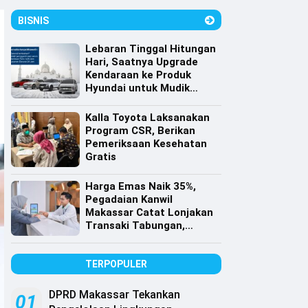
BISNIS
Lebaran Tinggal Hitungan
Hari, Saatnya Upgrade
Kendaraan ke Produk
Hyundai untuk Mudik
dengan Harga Spesial
Kalla Toyota Laksanakan
Program CSR, Berikan
Pemeriksaan Kesehatan
Gratis
Harga Emas Naik 35%,
Pegadaian Kanwil
Makassar Catat Lonjakan
Transaki Tabungan,
Cicilan dan Gadai Emas
TERPOPULER
DPRD Makassar Tekankan
01