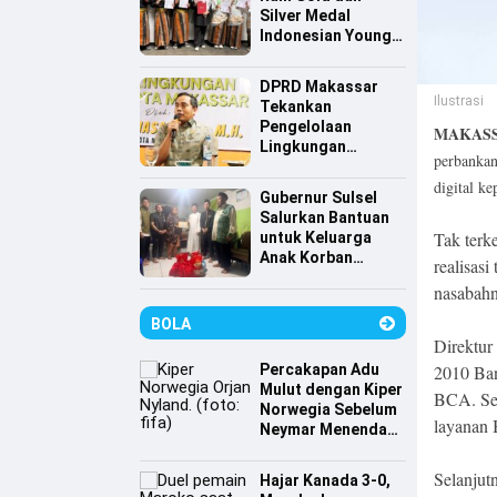
Silver Medal
Indonesian Young
Scientist
Association
DPRD Makassar
Ilustrasi
Tekankan
Pengelolaan
MAKASS
Lingkungan
perbankan
Berkelanjutan,
digital k
Irwan Hasan:
Gubernur Sulsel
Sampah jadi
Salurkan Bantuan
Perhatian Utama
Tak terk
untuk Keluarga
Anak Korban
realisasi
Tenggelam di
nasabahn
Pantai Depan
Masjid 99 Kubah
BOLA
Direktu
Percakapan Adu
2010 Ba
Mulut dengan Kiper
BCA. Se
Norwegia Sebelum
layanan 
Neymar Menendang
Penalti
Selanjut
Hajar Kanada 3-0,