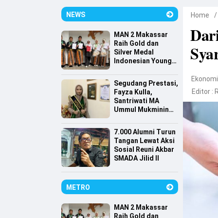
NEWS
Home
Dari
MAN 2 Makassar
Raih Gold dan
Syar
Silver Medal
Indonesian Young
Scientist
Association
Ekonom
Segudang Prestasi,
Editor :
Fayza Kulla,
Santriwati MA
Ummul Mukminin
Lolos Farmasi
Universitas
7.000 Alumni Turun
Indonesia
Tangan Lewat Aksi
Sosial Reuni Akbar
SMADA Jilid II
METRO
MAN 2 Makassar
Raih Gold dan