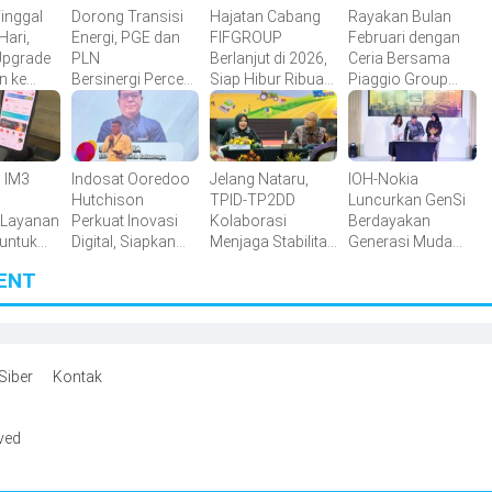
inggal
Dorong Transisi
Hajatan Cabang
Rayakan Bulan
Hari,
Energi, PGE dan
FIFGROUP
Februari dengan
Upgrade
PLN
Berlanjut di 2026,
Ceria Bersama
n ke
Bersinergi Percep
Siap Hibur Ribuan
Piaggio Group
yundai
at Pengembangan
Konsumen Setia
Brands
dik
Panas Bumi
arga
Sulawesi dan
Sumatra
h IM3
Indosat Ooredoo
Jelang Nataru,
IOH-Nokia
Hutchison
TPID-TP2DD
Luncurkan GenSi
 Layanan
Perkuat Inovasi
Kolaborasi
Berdayakan
untuk
Digital, Siapkan
Menjaga Stabilitas
Generasi Muda
 Tanpa
Lompatan Besar
Harga di Sulsel
Indonesia Melalui
ENT
n
Menuju 2030
Literasi AI
Siber
Kontak
rved