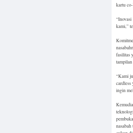
kartu co
“Inovasi
kami,” t
Komitme
nasabah
fasilita
tampilan
“Kami ju
cardless
ingin me
Kemudian
teknolog
pembukaa
nasabah 
cukup di