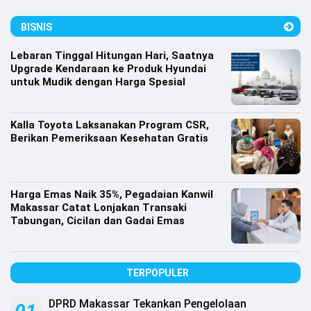
Lifestyle
BISNIS
Olahraga
Lebaran Tinggal Hitungan Hari, Saatnya
Bola
Upgrade Kendaraan ke Produk Hyundai
untuk Mudik dengan Harga Spesial
Opini
Kalla Toyota Laksanakan Program CSR,
Berikan Pemeriksaan Kesehatan Gratis
Harga Emas Naik 35%, Pegadaian Kanwil
Makassar Catat Lonjakan Transaki
Tabungan, Cicilan dan Gadai Emas
TERPOPULER
©
Copyright
2026
DPRD Makassar Tekankan Pengelolaan
Djournalist.com