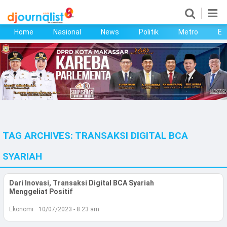
Home
Nasional
News
Politik
Metro
Ek
Home
Nasional
News
Politik
TAG ARCHIVES:
TRANSAKSI DIGITAL BCA
Metro
SYARIAH
Ekonomi
Dari Inovasi, Transaksi Digital BCA Syariah
Bisnis
Menggeliat Positif
Kesehatan
Ekonomi
10/07/2023 - 8:23 am