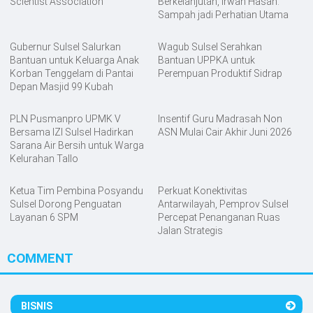
Scientist Association
Berkelanjutan, Irwan Hasan:
Sampah jadi Perhatian Utama
Gubernur Sulsel Salurkan
Wagub Sulsel Serahkan
Bantuan untuk Keluarga Anak
Bantuan UPPKA untuk
Korban Tenggelam di Pantai
Perempuan Produktif Sidrap
Depan Masjid 99 Kubah
PLN Pusmanpro UPMK V
Insentif Guru Madrasah Non
Bersama IZI Sulsel Hadirkan
ASN Mulai Cair Akhir Juni 2026
Sarana Air Bersih untuk Warga
Kelurahan Tallo
Ketua Tim Pembina Posyandu
Perkuat Konektivitas
Sulsel Dorong Penguatan
Antarwilayah, Pemprov Sulsel
Layanan 6 SPM
Percepat Penanganan Ruas
Jalan Strategis
COMMENT
BISNIS