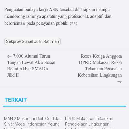
Penguatan budaya kerja ASN tersebut diharapkan mampu
mendorong lahirnya aparatur yang profesional, adaptif, dan
berorientasi pada pelayanan publik. (**)
Sekprov Sulsel Jufri Rahman
Post
←
7.000 Alumni Turun
Reses Ketiga Anggota
navigation
Tangan Lewat Aksi Sosial
DPRD Makassar Rezki
Reuni Akbar SMADA
Tekankan Persoalan
Jilid II
Kebersihan Lingkungan
→
TERKAIT
MAN 2 Makassar Raih Gold dan
DPRD Makassar Tekankan
Silver Medal Indonesian Young
Pengelolaan Lingkungan