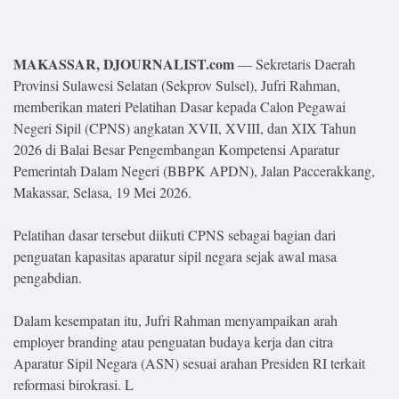
Lifestyle
Olahraga
MAKASSAR, DJOURNALIST.com
— Sekretaris Daerah
Provinsi Sulawesi Selatan (Sekprov Sulsel), Jufri Rahman,
Bola
memberikan materi Pelatihan Dasar kepada Calon Pegawai
Opini
Negeri Sipil (CPNS) angkatan XVII, XVIII, dan XIX Tahun
2026 di Balai Besar Pengembangan Kompetensi Aparatur
Pemerintah Dalam Negeri (BBPK APDN), Jalan Paccerakkang,
Makassar, Selasa, 19 Mei 2026.
Pelatihan dasar tersebut diikuti CPNS sebagai bagian dari
penguatan kapasitas aparatur sipil negara sejak awal masa
pengabdian.
Dalam kesempatan itu, Jufri Rahman menyampaikan arah
employer branding atau penguatan budaya kerja dan citra
©
Aparatur Sipil Negara (ASN) sesuai arahan Presiden RI terkait
Copyright
2026
reformasi birokrasi. L
Djournalist.com