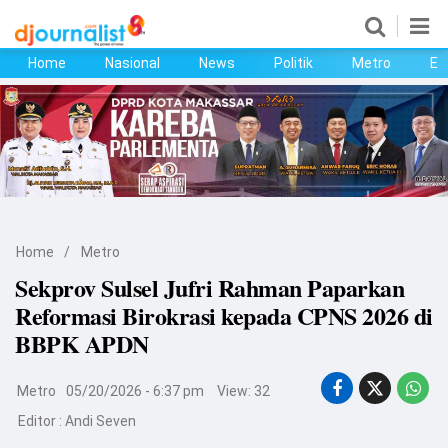
Home
Nasional
News
Politik
Metro
Ek
Home
Nasional
News
Politik
Home
/
Metro
Metro
Sekprov Sulsel Jufri Rahman Paparkan
Reformasi Birokrasi kepada CPNS 2026 di
Ekonomi
BBPK APDN
Bisnis
Metro
05/20/2026 - 6:37 pm
View: 32
Kesehatan
Editor :
Andi Seven