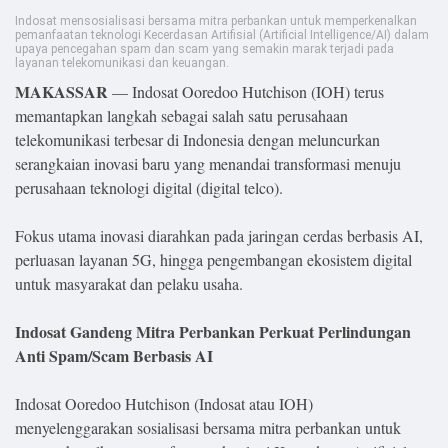
Lifestyle
Indosat mensosialisasi bersama mitra perbankan untuk memperkenalkan
pemanfaatan teknologi Kecerdasan Artifisial (Artificial Intelligence/AI) dalam
Olahraga
upaya pencegahan spam dan scam yang semakin marak terjadi pada
layanan telekomunikasi dan keuangan.
MAKASSAR
— Indosat Ooredoo Hutchison (IOH) terus
Bola
memantapkan langkah sebagai salah satu perusahaan
telekomunikasi terbesar di Indonesia dengan meluncurkan
Opini
serangkaian inovasi baru yang menandai transformasi menuju
perusahaan teknologi digital (digital telco).
Fokus utama inovasi diarahkan pada jaringan cerdas berbasis AI,
perluasan layanan 5G, hingga pengembangan ekosistem digital
untuk masyarakat dan pelaku usaha.
Indosat Gandeng Mitra Perbankan Perkuat Perlindungan
Anti Spam/Scam Berbasis AI
©
Indosat Ooredoo Hutchison (Indosat atau IOH)
Copyright
menyelenggarakan sosialisasi bersama mitra perbankan untuk
2026
Djournalist.com