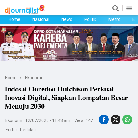
Home
Nasional
News
Politik
Metro
Ek
Home
Nasional
News
Politik
Home
/
Ekonomi
Metro
Indosat Ooredoo Hutchison Perkuat
Inovasi Digital, Siapkan Lompatan Besar
Ekonomi
Menuju 2030
Bisnis
Ekonomi
12/07/2025 - 11:48 am
View: 147
Kesehatan
Editor :
Redaksi