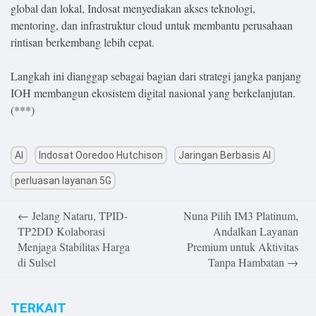
global dan lokal, Indosat menyediakan akses teknologi,
mentoring, dan infrastruktur cloud untuk membantu perusahaan
rintisan berkembang lebih cepat.
Langkah ini dianggap sebagai bagian dari strategi jangka panjang
IOH membangun ekosistem digital nasional yang berkelanjutan.
(***)
AI
Indosat Ooredoo Hutchison
Jaringan Berbasis AI
perluasan layanan 5G
Post
←
Jelang Nataru, TPID-
Nuna Pilih IM3 Platinum,
navigation
TP2DD Kolaborasi
Andalkan Layanan
Menjaga Stabilitas Harga
Premium untuk Aktivitas
di Sulsel
Tanpa Hambatan
→
TERKAIT