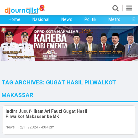
Home
Nasional
News
Politik
Metro
Ek
Home
Nasional
News
Politik
TAG ARCHIVES:
GUGAT HASIL PILWALKOT
Metro
MAKASSAR
Ekonomi
Indira Jusuf-Ilham Ari Fauzi Gugat Hasil
Bisnis
Pilwalkot Makassar ke MK
Kesehatan
News
12/11/2024 - 4:04 pm