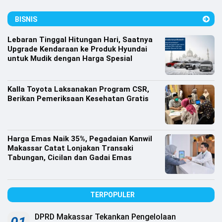
Lifestyle
BISNIS
Olahraga
Lebaran Tinggal Hitungan Hari, Saatnya
Bola
Upgrade Kendaraan ke Produk Hyundai
untuk Mudik dengan Harga Spesial
Opini
Kalla Toyota Laksanakan Program CSR,
Berikan Pemeriksaan Kesehatan Gratis
Harga Emas Naik 35%, Pegadaian Kanwil
Makassar Catat Lonjakan Transaki
Tabungan, Cicilan dan Gadai Emas
TERPOPULER
©
Copyright
2026
DPRD Makassar Tekankan Pengelolaan
Djournalist.com