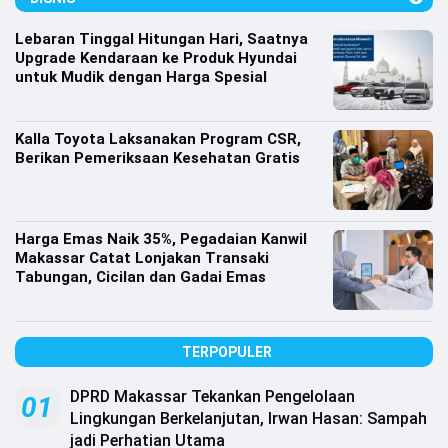
Lifestyle
Lebaran Tinggal Hitungan Hari, Saatnya
Olahraga
Upgrade Kendaraan ke Produk Hyundai
untuk Mudik dengan Harga Spesial
Bola
Opini
Kalla Toyota Laksanakan Program CSR,
Berikan Pemeriksaan Kesehatan Gratis
Harga Emas Naik 35%, Pegadaian Kanwil
Makassar Catat Lonjakan Transaki
Tabungan, Cicilan dan Gadai Emas
TERPOPULER
DPRD Makassar Tekankan Pengelolaan
©
01
Copyright
Lingkungan Berkelanjutan, Irwan Hasan: Sampah
2026
jadi Perhatian Utama
Djournalist.com