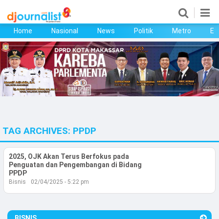
Home
Nasional
News
Politik
Metro
Ek
Home
Nasional
News
Politik
TAG ARCHIVES:
PPDP
Metro
Ekonomi
2025, OJK Akan Terus Berfokus pada
Penguatan dan Pengembangan di Bidang
PPDP
Bisnis
Bisnis
02/04/2025 - 5:22 pm
Kesehatan
BISNIS