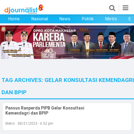
Home
Nasional
News
Politik
Metro
Ek
Home
Nasional
News
Politik
TAG ARCHIVES:
GELAR KONSULTASI KEMENDAGRI
Metro
DAN BPIP
Ekonomi
Pansus Ranperda PIPB Gelar Konsultasi
Bisnis
Kemendagri dan BPIP
Kesehatan
Metro
08/21/2023 - 6:52 pm