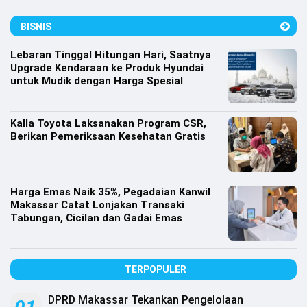
Lifestyle
BISNIS
Olahraga
Lebaran Tinggal Hitungan Hari, Saatnya
Bola
Upgrade Kendaraan ke Produk Hyundai
untuk Mudik dengan Harga Spesial
Opini
Kalla Toyota Laksanakan Program CSR,
Berikan Pemeriksaan Kesehatan Gratis
Harga Emas Naik 35%, Pegadaian Kanwil
Makassar Catat Lonjakan Transaki
Tabungan, Cicilan dan Gadai Emas
TERPOPULER
©
Copyright
2026
DPRD Makassar Tekankan Pengelolaan
Djournalist.com