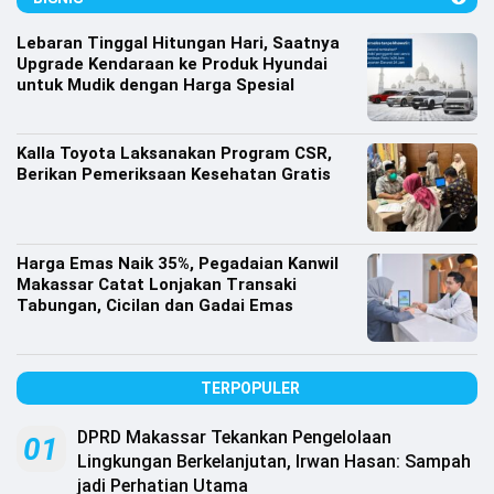
Lifestyle
Lebaran Tinggal Hitungan Hari, Saatnya
Olahraga
Upgrade Kendaraan ke Produk Hyundai
untuk Mudik dengan Harga Spesial
Bola
Opini
Kalla Toyota Laksanakan Program CSR,
Berikan Pemeriksaan Kesehatan Gratis
Harga Emas Naik 35%, Pegadaian Kanwil
Makassar Catat Lonjakan Transaki
Tabungan, Cicilan dan Gadai Emas
TERPOPULER
DPRD Makassar Tekankan Pengelolaan
©
01
Copyright
Lingkungan Berkelanjutan, Irwan Hasan: Sampah
2026
jadi Perhatian Utama
Djournalist.com