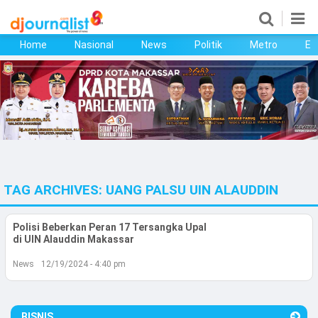
Home
Nasional
News
Politik
Metro
Ek
Home
Nasional
News
Politik
TAG ARCHIVES:
UANG PALSU UIN ALAUDDIN
Metro
Ekonomi
Polisi Beberkan Peran 17 Tersangka Upal
di UIN Alauddin Makassar
Bisnis
News
12/19/2024 - 4:40 pm
Kesehatan
BISNIS