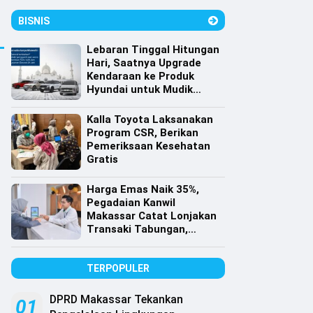
BISNIS
Lebaran Tinggal Hitungan
Hari, Saatnya Upgrade
Kendaraan ke Produk
Hyundai untuk Mudik
dengan Harga Spesial
Kalla Toyota Laksanakan
Program CSR, Berikan
Pemeriksaan Kesehatan
Gratis
Harga Emas Naik 35%,
Pegadaian Kanwil
Makassar Catat Lonjakan
Transaki Tabungan,
Cicilan dan Gadai Emas
TERPOPULER
DPRD Makassar Tekankan
01