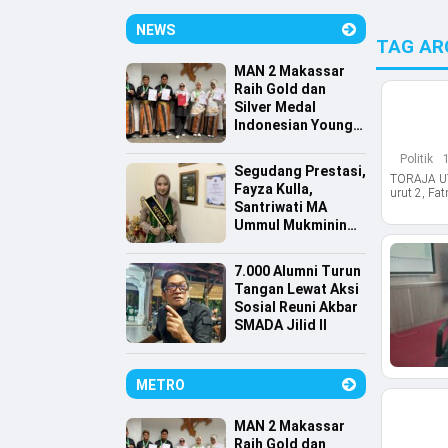
NEWS
TAG AR
MAN 2 Makassar
Raih Gold dan
Silver Medal
Indonesian Young
Scientist
Politik
Association
Segudang Prestasi,
TORAJA UT
Fayza Kulla,
urut 2, Fat
Santriwati MA
Ummul Mukminin
Lolos Farmasi
Universitas
7.000 Alumni Turun
Indonesia
Tangan Lewat Aksi
Sosial Reuni Akbar
SMADA Jilid II
METRO
MAN 2 Makassar
Raih Gold dan