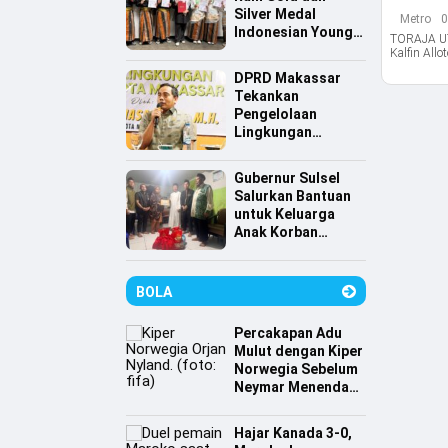
Silver Medal
Metro
0
Indonesian Young
TORAJA UT
Scientist
Kalfin All
Association
DPRD Makassar
Tekankan
Pengelolaan
Lingkungan
Berkelanjutan,
Irwan Hasan:
Gubernur Sulsel
Sampah jadi
Salurkan Bantuan
Perhatian Utama
untuk Keluarga
Anak Korban
Tenggelam di
Pantai Depan
Masjid 99 Kubah
BOLA
Percakapan Adu
Mulut dengan Kiper
Norwegia Sebelum
Neymar Menendang
Penalti
Hajar Kanada 3-0,