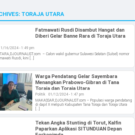
CHIVES:
TORAJA UTARA
Fatmawati Rusdi Disambut Hangat dan
Diberi Gelar Banne Rara di Toraja Utara
11/16/2024 - 1:49 pm
ARA,DJOURNALIST.com – Calon wakil gubernur Sulawesi Selatan (Sulsel) nomor
mawati Rusdi, kini […]
Warga Pendatang Gelar Sayembara
Menangkan Prabowo-Gibran di Tana
Toraja dan Toraja Utara
Politik
01/12/2024 - 1:47 pm
MAKASSAR,DJOURNALIST.com – Populasi warga pendatang
di dapil X meliputi Kabupaten Tana Toraja dan Toraja Utara
[…]
Tekan Angka Stunting di Torut, Kalfin
Paparkan Aplikasi SITUNDUAN Depan
Forkopimda