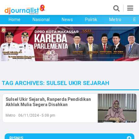
Home
Nasional
News
Politik
Metro
Ek
Home
Nasional
News
Politik
TAG ARCHIVES:
SULSEL UKIR SEJARAH
Metro
Ekonomi
Sulsel Ukir Sejarah, Ranperda Pendidikan
Akhlak Mulia Segera Disahkan
Bisnis
Metro
06/11/2024 - 5:08 pm
Kesehatan
BISNIS