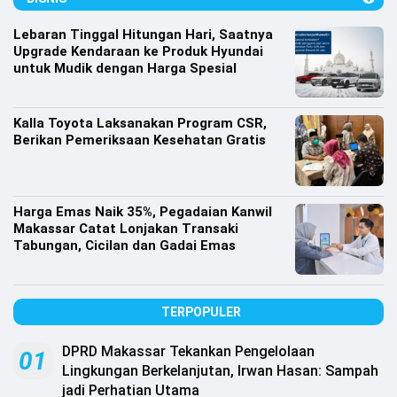
Lifestyle
Lebaran Tinggal Hitungan Hari, Saatnya
Olahraga
Upgrade Kendaraan ke Produk Hyundai
untuk Mudik dengan Harga Spesial
Bola
Opini
Kalla Toyota Laksanakan Program CSR,
Berikan Pemeriksaan Kesehatan Gratis
Harga Emas Naik 35%, Pegadaian Kanwil
Makassar Catat Lonjakan Transaki
Tabungan, Cicilan dan Gadai Emas
TERPOPULER
DPRD Makassar Tekankan Pengelolaan
©
01
Copyright
Lingkungan Berkelanjutan, Irwan Hasan: Sampah
2026
jadi Perhatian Utama
Djournalist.com