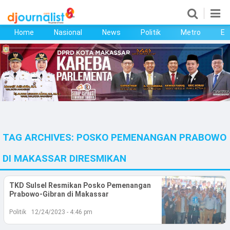
Home
Nasional
News
Politik
Metro
Ek
Home
Nasional
News
Politik
TAG ARCHIVES:
POSKO PEMENANGAN PRABOWO
Metro
DI MAKASSAR DIRESMIKAN
Ekonomi
TKD Sulsel Resmikan Posko Pemenangan
Bisnis
Prabowo-Gibran di Makassar
Kesehatan
Politik
12/24/2023 - 4:46 pm