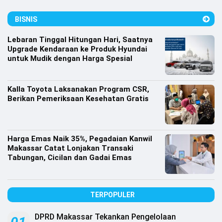
Lifestyle
BISNIS
Olahraga
Lebaran Tinggal Hitungan Hari, Saatnya
Bola
Upgrade Kendaraan ke Produk Hyundai
untuk Mudik dengan Harga Spesial
Opini
Kalla Toyota Laksanakan Program CSR,
Berikan Pemeriksaan Kesehatan Gratis
Harga Emas Naik 35%, Pegadaian Kanwil
Makassar Catat Lonjakan Transaki
Tabungan, Cicilan dan Gadai Emas
TERPOPULER
©
Copyright
2026
DPRD Makassar Tekankan Pengelolaan
Djournalist.com