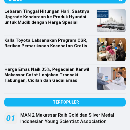
Lifestyle
Lebaran Tinggal Hitungan Hari, Saatnya
Olahraga
Upgrade Kendaraan ke Produk Hyundai
untuk Mudik dengan Harga Spesial
Bola
Opini
Kalla Toyota Laksanakan Program CSR,
Berikan Pemeriksaan Kesehatan Gratis
Harga Emas Naik 35%, Pegadaian Kanwil
Makassar Catat Lonjakan Transaki
Tabungan, Cicilan dan Gadai Emas
TERPOPULER
MAN 2 Makassar Raih Gold dan Silver Medal
©
01
Copyright
Indonesian Young Scientist Association
2026
Djournalist.com