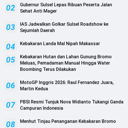
.
Gubernur Sulsel Lepas Ribuan Peserta Jalan
02
All
Right
Sehat Anti Mager
Reserved
IAS Jadwalkan Golkar Sulsel Roadshow ke
03
Sejumlah Daerah
Kebakaran Landa Mal Nipah Makassar
04
‎Kebakaran Hutan dan Lahan Gunung Bromo
05
Meluas, Pemadaman Manual Hingga Water
Boombing Terus Dilakukan ‎
MotoGP Inggris 2026: Raul Fernandez Juara,
06
Martin Kedua
PBSI Resmi Tunjuk Nova Widianto Tukangi Ganda
07
Campuran Indonesia
Menhut Tinjau Penanganan Kebakaran Bromo
08