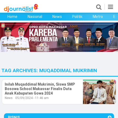
Home
Nasional
News
Politik
Metro
Ek
Home
Nasional
News
Politik
TAG ARCHIVES:
MUQADDIMAL MUKRIMIN
Metro
Ekonomi
Inilah Muqaddimal Mukrimin, Siswa SMP
Bosowa School Makassar Finalis Duta
Anak Kabupaten Gowa 2024
Bisnis
News
05/09/2024 - 11:46 am
Kesehatan
BISNIS