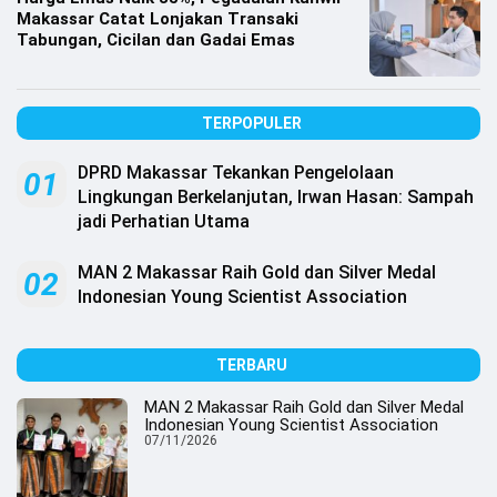
.
Makassar Catat Lonjakan Transaki
All
Right
Tabungan, Cicilan dan Gadai Emas
Reserved
TERPOPULER
DPRD Makassar Tekankan Pengelolaan
01
Lingkungan Berkelanjutan, Irwan Hasan: Sampah
jadi Perhatian Utama
MAN 2 Makassar Raih Gold dan Silver Medal
02
Indonesian Young Scientist Association
TERBARU
MAN 2 Makassar Raih Gold dan Silver Medal
Indonesian Young Scientist Association
07/11/2026