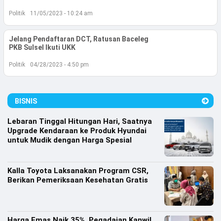
Lifestyle
Politik
11/05/2023 - 10:24 am
Olahraga
Jelang Pendaftaran DCT, Ratusan Baceleg
Bola
PKB Sulsel Ikuti UKK
Politik
04/28/2023 - 4:50 pm
Opini
BISNIS
Lebaran Tinggal Hitungan Hari, Saatnya
Upgrade Kendaraan ke Produk Hyundai
untuk Mudik dengan Harga Spesial
Kalla Toyota Laksanakan Program CSR,
Berikan Pemeriksaan Kesehatan Gratis
©
Copyright
2026
Djournalist.com
Harga Emas Naik 35%, Pegadaian Kanwil