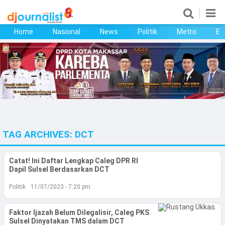
Home
Nasional
News
Politik
Metro
Ek
Home
Nasional
News
Politik
TAG ARCHIVES:
DCT
Metro
Ekonomi
Catat! Ini Daftar Lengkap Caleg DPR RI
Dapil Sulsel Berdasarkan DCT
Bisnis
Politik
11/07/2023 - 7:20 pm
Kesehatan
Faktor Ijazah Belum Dilegalisir, Caleg PKS
Sulsel Dinyatakan TMS dalam DCT