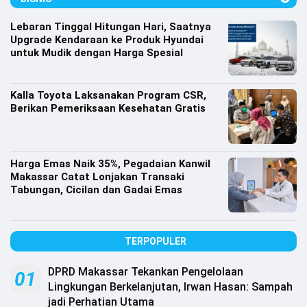
Lifestyle
Lebaran Tinggal Hitungan Hari, Saatnya
Olahraga
Upgrade Kendaraan ke Produk Hyundai
untuk Mudik dengan Harga Spesial
Bola
Opini
Kalla Toyota Laksanakan Program CSR,
Berikan Pemeriksaan Kesehatan Gratis
Harga Emas Naik 35%, Pegadaian Kanwil
Makassar Catat Lonjakan Transaki
Tabungan, Cicilan dan Gadai Emas
TERPOPULER
DPRD Makassar Tekankan Pengelolaan
©
01
Copyright
Lingkungan Berkelanjutan, Irwan Hasan: Sampah
2026
jadi Perhatian Utama
Djournalist.com