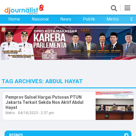
Home
Nasional
News
Politik
Metro
Ek
Home
Nasional
News
Politik
TAG ARCHIVES:
ABDUL HAYAT
Metro
Ekonomi
Pemprov Sulsel Hargai Putusan PTUN
Jakarta Terkait Sekda Non Aktif Abdul
Hayat
Bisnis
Metro
04/18/2023 - 2:37 pm
Kesehatan
BISNIS