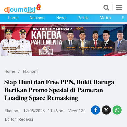
Home
Nasional
News
Politik
Metro
Ek
Home
Nasional
News
Politik
Home
/
Ekonomi
Metro
Siap Huni dan Free PPN, Bukit Baruga
Berikan Promo Spesial di Pameran
Ekonomi
Loading Space Remasking
Bisnis
Ekonomi
12/05/2025 - 11:46 pm
View: 139
Kesehatan
Editor :
Redaksi