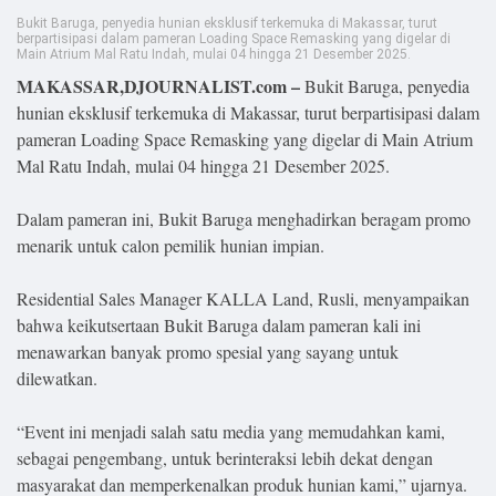
Lifestyle
Bukit Baruga, penyedia hunian eksklusif terkemuka di Makassar, turut
berpartisipasi dalam pameran Loading Space Remasking yang digelar di
Olahraga
Main Atrium Mal Ratu Indah, mulai 04 hingga 21 Desember 2025.
MAKASSAR,DJOURNALIST.com –
Bukit Baruga, penyedia
Bola
hunian eksklusif terkemuka di Makassar, turut berpartisipasi dalam
pameran Loading Space Remasking yang digelar di Main Atrium
Opini
Mal Ratu Indah, mulai 04 hingga 21 Desember 2025.
Dalam pameran ini, Bukit Baruga menghadirkan beragam promo
menarik untuk calon pemilik hunian impian.
Residential Sales Manager KALLA Land, Rusli, menyampaikan
bahwa keikutsertaan Bukit Baruga dalam pameran kali ini
menawarkan banyak promo spesial yang sayang untuk
dilewatkan.
“Event ini menjadi salah satu media yang memudahkan kami,
©
sebagai pengembang, untuk berinteraksi lebih dekat dengan
Copyright
2026
masyarakat dan memperkenalkan produk hunian kami,” ujarnya.
Djournalist.com