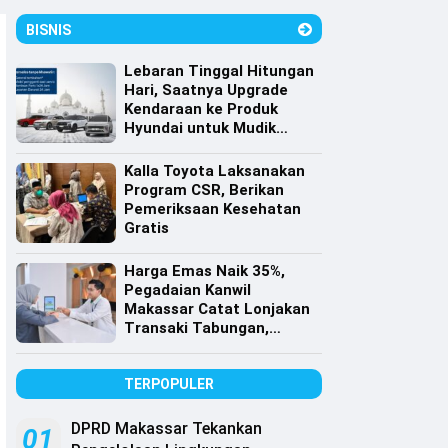
BISNIS
Lebaran Tinggal Hitungan
Hari, Saatnya Upgrade
Kendaraan ke Produk
Hyundai untuk Mudik
dengan Harga Spesial
Kalla Toyota Laksanakan
Program CSR, Berikan
Pemeriksaan Kesehatan
Gratis
Harga Emas Naik 35%,
Pegadaian Kanwil
Makassar Catat Lonjakan
Transaki Tabungan,
Cicilan dan Gadai Emas
TERPOPULER
DPRD Makassar Tekankan
01