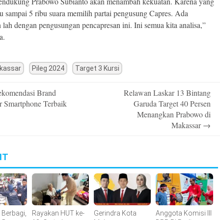
ndukung Prabowo Subianto akan menambah kekuatan. Karena yang
ibu sampai 5 ribu suara memilih partai pengusung Capres. Ada
 lah dengan pengusungan pencapresan ini. Ini semua kita analisa,”
a.
kassar
Pileg 2024
Target 3 Kursi
komendasi Brand
Relawan Laskar 13 Bintang
n
r Smartphone Terbaik
Garuda Target 40 Persen
Menangkan Prabowo di
Makassar
→
IT
Berbagi,
Rayakan HUT ke-
Gerindra Kota
Anggota Komisi III