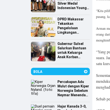
Silver Medal
Indonesian Young
“Kita pili
Scientist
pasang, k
Association
DPRD Makassar
Tekankan
Pengelolaan
Arman me
Lingkungan
orang dar
Berkelanjutan,
menghimb
Irwan Hasan:
Gubernur Sulsel
Sampah jadi
Salurkan Bantuan
Perhatian Utama
“Yang pe
untuk Keluarga
Anak Korban
suara. J
Tenggelam di
satu kurs
Pantai Depan
Masjid 99 Kubah
BOLA
Sementar
mendukun
Percakapan Adu
Mulut dengan Kiper
menghada
Norwegia Sebelum
Neymar Menendang
Sebab pe
Penalti
Hajar Kanada 3-0,