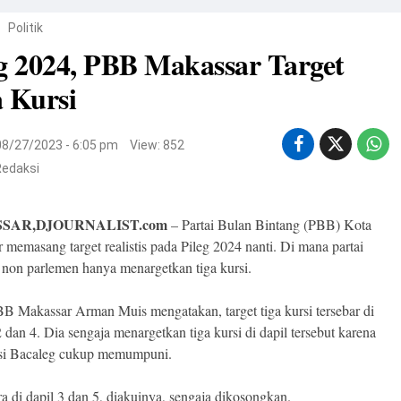
/
Politik
eg 2024, PBB Makassar Target
a Kursi
08/27/2023 - 6:05 pm
View: 852
Redaksi
SAR,DJOURNALIST.com
– Partai Bulan Bintang (PBB) Kota
 memasang target realistis pada Pileg 2024 nanti. Di mana partai
s non parlemen hanya menargetkan tiga kursi.
B Makassar Arman Muis mengatakan, target tiga kursi tersebar di
2 dan 4. Dia sengaja menargetkan tiga kursi di dapil tersebut karena
si Bacaleg cukup memumpuni.
a di dapil 3 dan 5, diakuinya, sengaja dikosongkan.