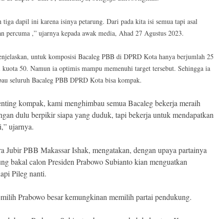
h tiga dapil ini karena isinya petarung. Dari pada kita isi semua tapi asal
an percuma ,” ujarnya kepada awak media, Ahad 27 Agustus 2023.
njelaskan, untuk komposisi Bacaleg PBB di DPRD Kota hanya berjumlah 25
i kuota 50. Namun ia optimis mampu memenuhi target tersebut. Sehingga ia
au seluruh Bacaleg PBB DPRD Kota bisa kompak.
nting kompak, kami menghimbau semua Bacaleg bekerja meraih
angan dulu berpikir siapa yang duduk, tapi bekerja untuk mendapatkan
i,” ujarnya.
a Jubir PBB Makassar Ishak, mengatakan, dengan upaya partainya
g bakal calon Presiden Prabowo Subianto kian menguatkan
pi Pileg nanti.
milih Prabowo besar kemungkinan memilih partai pendukung.