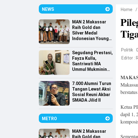
NEWS
Home
Pil
MAN 2 Makassar
Raih Gold dan
Tig
Silver Medal
Indonesian Young
Scientist
Association
Politik
Segudang Prestasi,
Editor :
Fayza Kulla,
Santriwati MA
Ummul Mukminin
Lolos Farmasi
MAKAS
Universitas
7.000 Alumni Turun
Makassar
Indonesia
Tangan Lewat Aksi
berstatu
Sosial Reuni Akbar
SMADA Jilid II
Ketua PB
dapil 1, 
METRO
komposi
MAN 2 Makassar
Sementar
Raih Gold dan