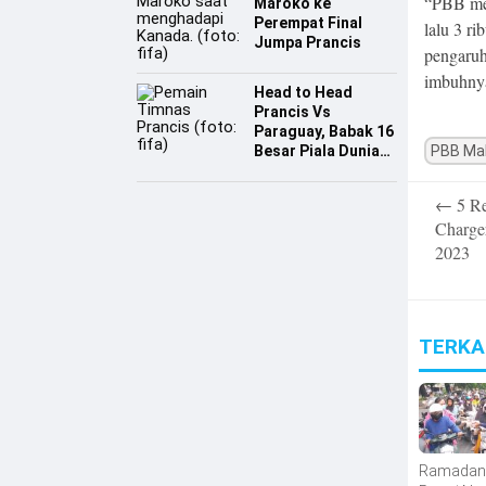
“PBB me
Maroko ke
Perempat Final
lalu 3 r
Jumpa Prancis
pengaruh
imbuhny
Head to Head
Prancis Vs
Paraguay, Babak 16
Besar Piala Dunia
PBB Ma
2026
Post
←
5 Re
navigatio
Charge
2023
TERKA
Ramadan 