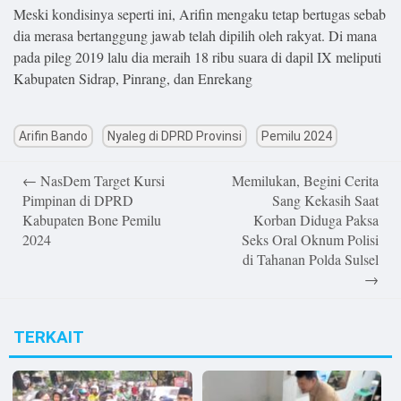
.
Meski kondisinya seperti ini, Arifin mengaku tetap bertugas sebab
All
Right
dia merasa bertanggung jawab telah dipilih oleh rakyat. Di mana
Reserved
pada pileg 2019 lalu dia meraih 18 ribu suara di dapil IX meliputi
Kabupaten Sidrap, Pinrang, dan Enrekang
Arifin Bando
Nyaleg di DPRD Provinsi
Pemilu 2024
Post
←
NasDem Target Kursi
Memilukan, Begini Cerita
navigation
Pimpinan di DPRD
Sang Kekasih Saat
Kabupaten Bone Pemilu
Korban Diduga Paksa
2024
Seks Oral Oknum Polisi
di Tahanan Polda Sulsel
→
TERKAIT