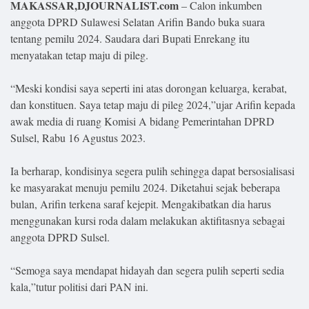
Lifestyle
MAKASSAR,DJOURNALIST.com
– Calon inkumben
anggota DPRD Sulawesi Selatan Arifin Bando buka suara
Olahraga
tentang pemilu 2024. Saudara dari Bupati Enrekang itu
menyatakan tetap maju di pileg.
Bola
“Meski kondisi saya seperti ini atas dorongan keluarga, kerabat,
Opini
dan konstituen. Saya tetap maju di pileg 2024,”ujar Arifin kepada
awak media di ruang Komisi A bidang Pemerintahan DPRD
Sulsel, Rabu 16 Agustus 2023.
Ia berharap, kondisinya segera pulih sehingga dapat bersosialisasi
ke masyarakat menuju pemilu 2024. Diketahui sejak beberapa
bulan, Arifin terkena saraf kejepit. Mengakibatkan dia harus
menggunakan kursi roda dalam melakukan aktifitasnya sebagai
anggota DPRD Sulsel.
“Semoga saya mendapat hidayah dan segera pulih seperti sedia
©
Copyright
kala,”tutur politisi dari PAN ini.
2026
Djournalist.com