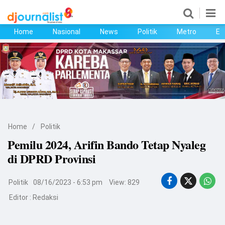
Home
Nasional
News
Politik
Metro
Ek
Home
Nasional
News
Politik
Home
/
Politik
Metro
Pemilu 2024, Arifin Bando Tetap Nyaleg
di DPRD Provinsi
Ekonomi
Bisnis
Politik
08/16/2023 - 6:53 pm
View: 829
Editor :
Redaksi
Kesehatan