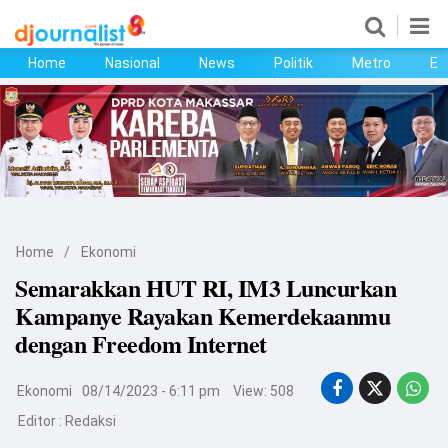
Home
Nasional
News
Politik
Metro
Ek
Home
Nasional
News
Politik
Home
/
Ekonomi
Metro
Semarakkan HUT RI, IM3 Luncurkan
Kampanye Rayakan Kemerdekaanmu
Ekonomi
dengan Freedom Internet
Bisnis
Ekonomi
08/14/2023 - 6:11 pm
View: 508
Kesehatan
Editor :
Redaksi