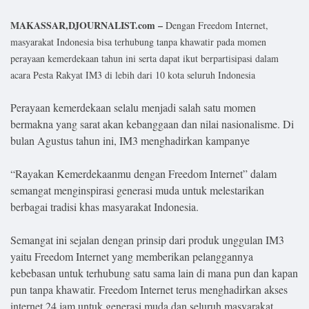
Lifestyle
MAKASSAR,DJOURNALIST.com –
Dengan Freedom Internet,
Olahraga
masyarakat Indonesia bisa terhubung tanpa khawatir pada momen
perayaan kemerdekaan tahun ini serta dapat ikut berpartisipasi dalam
Bola
acara Pesta Rakyat IM3 di lebih dari 10 kota seluruh Indonesia
Opini
Perayaan kemerdekaan selalu menjadi salah satu momen
bermakna yang sarat akan kebanggaan dan nilai nasionalisme. Di
bulan Agustus tahun ini, IM3 menghadirkan kampanye
“Rayakan Kemerdekaanmu dengan Freedom Internet” dalam
semangat menginspirasi generasi muda untuk melestarikan
berbagai tradisi khas masyarakat Indonesia.
Semangat ini sejalan dengan prinsip dari produk unggulan IM3
yaitu Freedom Internet yang memberikan pelanggannya
kebebasan untuk terhubung satu sama lain di mana pun dan kapan
©
Copyright
pun tanpa khawatir. Freedom Internet terus menghadirkan akses
2026
Djournalist.com
internet 24 jam untuk generasi muda dan seluruh masyarakat