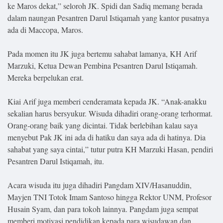
.
ke Maros dekat,” seloroh JK. Spidi dan Sadiq memang berada
All
dalam naungan Pesantren Darul Istiqamah yang kantor pusatnya
Right
Reserved
ada di Maccopa, Maros.
Pada momen itu JK juga bertemu sahabat lamanya, KH Arif
Marzuki, Ketua Dewan Pembina Pesantren Darul Istiqamah.
Mereka berpelukan erat.
Kiai Arif juga memberi cenderamata kepada JK. “Anak-anakku
sekalian harus bersyukur. Wisuda dihadiri orang-orang terhormat.
Orang-orang baik yang dicintai. Tidak berlebihan kalau saya
menyebut Pak JK ini ada di hatiku dan saya ada di hatinya. Dia
sahabat yang saya cintai,” tutur putra KH Marzuki Hasan, pendiri
Pesantren Darul Istiqamah, itu.
Acara wisuda itu juga dihadiri Pangdam XIV/Hasanuddin,
Mayjen TNI Totok Imam Santoso hingga Rektor UNM, Profesor
Husain Syam, dan para tokoh lainnya. Pangdam juga sempat
memberi motivasi pendidikan kepada para wisudawan dan