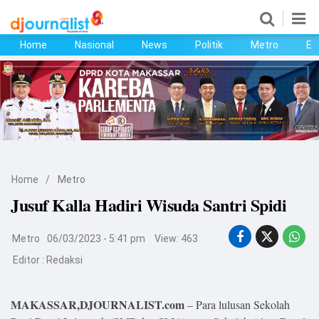
Home
Nasional
News
Politik
Metro
Ek
Home
Nasional
News
Politik
Home
/
Metro
Metro
Jusuf Kalla Hadiri Wisuda Santri Spidi
Ekonomi
Metro
06/03/2023 - 5:41 pm
View: 463
Bisnis
Editor :
Redaksi
Kesehatan
MAKASSAR,DJOURNALIST.com
– Para lulusan Sekolah