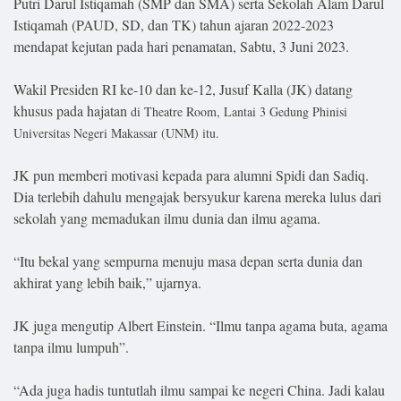
Putri Darul Istiqamah (SMP dan SMA) serta Sekolah Alam Darul
Lifestyle
Istiqamah (PAUD, SD, dan TK) tahun ajaran 2022-2023
Olahraga
mendapat kejutan pada hari penamatan, Sabtu, 3 Juni 2023.
Bola
Wakil Presiden RI ke-10 dan ke-12, Jusuf Kalla (JK) datang
khusus pada hajatan
di Theatre Room, Lantai 3 Gedung Phinisi
Opini
Universitas Negeri Makassar (UNM) itu.
JK pun memberi motivasi kepada para alumni Spidi dan Sadiq.
Dia terlebih dahulu mengajak bersyukur karena mereka lulus dari
sekolah yang memadukan ilmu dunia dan ilmu agama.
“Itu bekal yang sempurna menuju masa depan serta dunia dan
akhirat yang lebih baik,” ujarnya.
JK juga mengutip Albert Einstein. “Ilmu tanpa agama buta, agama
tanpa ilmu lumpuh”.
©
Copyright
2026
“Ada juga hadis tuntutlah ilmu sampai ke negeri China. Jadi kalau
Djournalist.com