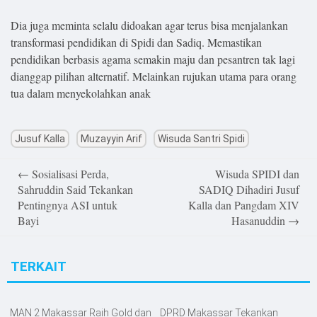
Dia juga meminta selalu didoakan agar terus bisa menjalankan
transformasi pendidikan di Spidi dan Sadiq. Memastikan
pendidikan berbasis agama semakin maju dan pesantren tak lagi
dianggap pilihan alternatif. Melainkan rujukan utama para orang
tua dalam menyekolahkan anak
Jusuf Kalla
Muzayyin Arif
Wisuda Santri Spidi
Post
←
Sosialisasi Perda,
Wisuda SPIDI dan
navigation
Sahruddin Said Tekankan
SADIQ Dihadiri Jusuf
Pentingnya ASI untuk
Kalla dan Pangdam XIV
Bayi
Hasanuddin
→
TERKAIT
MAN 2 Makassar Raih Gold dan
DPRD Makassar Tekankan