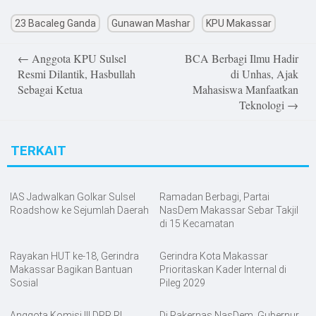
23 Bacaleg Ganda
Gunawan Mashar
KPU Makassar
Post
←
Anggota KPU Sulsel
BCA Berbagi Ilmu Hadir
navigation
Resmi Dilantik, Hasbullah
di Unhas, Ajak
Sebagai Ketua
Mahasiswa Manfaatkan
Teknologi
→
TERKAIT
IAS Jadwalkan Golkar Sulsel
Ramadan Berbagi, Partai
Roadshow ke Sejumlah Daerah
NasDem Makassar Sebar Takjil
di 15 Kecamatan
Rayakan HUT ke-18, Gerindra
Gerindra Kota Makassar
Makassar Bagikan Bantuan
Prioritaskan Kader Internal di
Sosial
Pileg 2029
Anggota Komisi III DPR RI
Di Rakernas NasDem, Gubernur