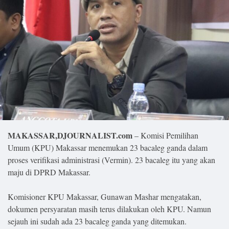
Lifestyle
Olahraga
Bola
Opini
MAKASSAR,DJOURNALIST.com
– Komisi Pemilihan
Umum (KPU) Makassar menemukan 23 bacaleg ganda dalam
proses verifikasi administrasi (Vermin). 23 bacaleg itu yang akan
maju di DPRD Makassar.
Komisioner KPU Makassar, Gunawan Mashar mengatakan,
©
dokumen persyaratan masih terus dilakukan oleh KPU. Namun
Copyright
2026
sejauh ini sudah ada 23 bacaleg ganda yang ditemukan.
Djournalist.com