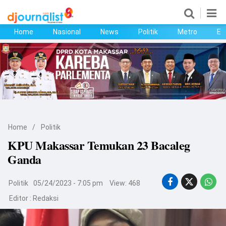
Home
Nasional
News
Politik
Metro
Ek
Home
Nasional
News
Politik
Home
/
Politik
Metro
KPU Makassar Temukan 23 Bacaleg
Ganda
Ekonomi
Bisnis
Politik
05/24/2023 - 7:05 pm
View: 468
Editor :
Redaksi
Kesehatan