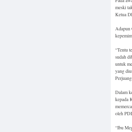
Pada awa
meski tak
Ketua DP
Adapun 
kepemimp
“Tentu t
sudah di
untuk me
yang diu
Perjuang
Dalam ke
kepada K
memercay
oleh PDI
“Ibu Meg