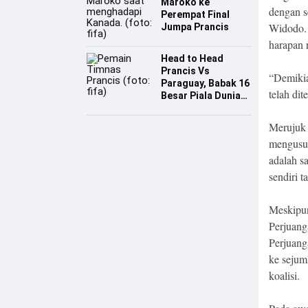
Maroko ke
dengan s
Perempat Final
Widodo. 
Jumpa Prancis
harapan 
Head to Head
Prancis Vs
“Demikia
Paraguay, Babak 16
telah di
Besar Piala Dunia
2026
Merujuk 
mengusun
adalah s
sendiri t
Meskipun
Perjuang
Perjuang
ke sejum
koalisi.