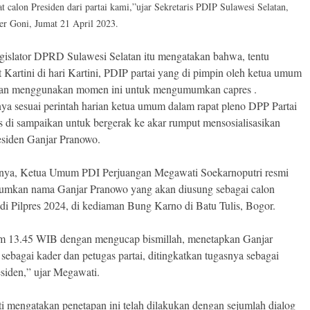
t calon Presiden dari partai kami,”ujar Sekretaris PDIP Sulawesi Selatan,
er Goni, Jumat 21 April 2023.
egislator DPRD Sulawesi Selatan itu mengatakan bahwa, tentu
 Kartini di hari Kartini, PDIP partai yang di pimpin oleh ketua umum
an menggunakan momen ini untuk mengumumkan capres .
nya sesuai perintah harian ketua umum dalam rapat pleno DPP Partai
as di sampaikan untuk bergerak ke akar rumput mensosialisasikan
esiden Ganjar Pranowo.
nya, Ketua Umum PDI Perjuangan Megawati Soekarnoputri resmi
mkan nama Ganjar Pranowo yang akan diusung sebagai calon
 di Pilpres 2024, di kediaman Bung Karno di Batu Tulis, Bogor.
m 13.45 WIB dengan mengucap bismillah, menetapkan Ganjar
sebagai kader dan petugas partai, ditingkatkan tugasnya sebagai
esiden,” ujar Megawati.
 mengatakan penetapan ini telah dilakukan dengan sejumlah dialog