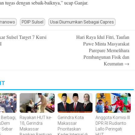
an tugas dengan sebaik-baiknya,” ucap Ganjar.
Pranowo
PDIP Sulsel
Usai Diumumkan Sebagai Capres
ar Sulsel Target 7 Kursi
Hari Raya Idul Fitri, Taufan
n
I
Pawe Minta Masyarakat
Parepare Memelihara
Pembangunan Fisik dan
Keumatan
→
IT
Berbagi,
Rayakan HUT ke-
Gerindra Kota
Anggota Komisi III
asDem
18, Gerindra
Makassar
DPR RI Rudianto
 Sebar
Makassar
Prioritaskan
Lallo Peringati
5
Bagikan Bantuan
Kader Internal di
HUT