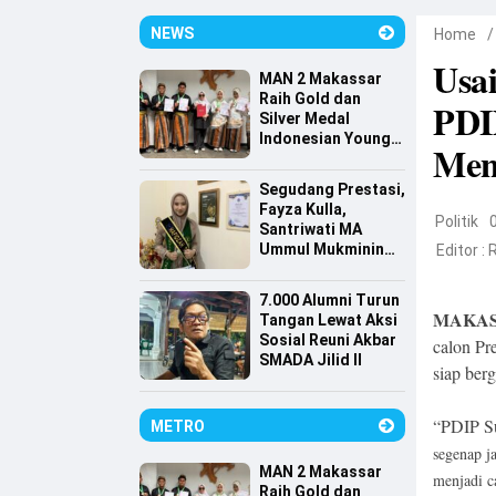
NEWS
Home
Usa
MAN 2 Makassar
Raih Gold dan
PDIP
Silver Medal
Indonesian Young
Men
Scientist
Association
Segudang Prestasi,
Fayza Kulla,
Politik
Santriwati MA
Ummul Mukminin
Editor :
Lolos Farmasi
Universitas
7.000 Alumni Turun
Indonesia
MAKAS
Tangan Lewat Aksi
Sosial Reuni Akbar
calon Pr
SMADA Jilid II
siap ber
“PDIP Su
METRO
segenap j
MAN 2 Makassar
menjadi c
Raih Gold dan