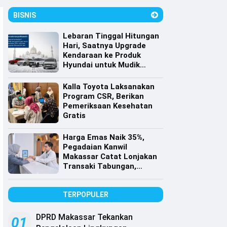
BISNIS
Lebaran Tinggal Hitungan
Hari, Saatnya Upgrade
Kendaraan ke Produk
Hyundai untuk Mudik
dengan Harga Spesial
Kalla Toyota Laksanakan
Program CSR, Berikan
Pemeriksaan Kesehatan
Gratis
Harga Emas Naik 35%,
Pegadaian Kanwil
Makassar Catat Lonjakan
Transaki Tabungan,
Cicilan dan Gadai Emas
TERPOPULER
DPRD Makassar Tekankan
01