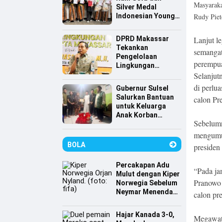
Masyaraka
Silver Medal
Indonesian Young
Rudy Piet
Scientist
Association
DPRD Makassar
Lanjut l
Tekankan
semangat
Pengelolaan
perempu
Lingkungan
Berkelanjutan,
Selanjut
Irwan Hasan:
di perlu
Gubernur Sulsel
Sampah jadi
Salurkan Bantuan
calon Pr
Perhatian Utama
untuk Keluarga
Anak Korban
Sebelum
Tenggelam di
Pantai Depan
mengumu
Masjid 99 Kubah
BOLA
presiden
Percakapan Adu
“Pada ja
Mulut dengan Kiper
Pranowo 
Norwegia Sebelum
Neymar Menendang
calon pr
Penalti
Hajar Kanada 3-0,
Megawati