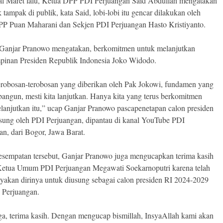
l Maret lalu, Ketua DPP PDI Perjuangan Said Abdullah mengatakan
 tampak di publik, kata Said, lobi-lobi itu gencar dilakukan oleh
P Puan Maharani dan Sekjen PDI Perjuangan Hasto Kristiyanto.
Ganjar Pranowo mengatakan, berkomitmen untuk melanjutkan
inan Presiden Republik Indonesia Joko Widodo.
erobosan-terobosan yang diberikan oleh Pak Jokowi, fundamen yang
bangun, mesti kita lanjutkan. Hanya kita yang terus berkomitmen
lanjutkan itu,” ucap Ganjar Pranowo pascapenetapan calon presiden
sung oleh PDI Perjuangan, dipantau di kanal YouTube PDI
an, dari Bogor, Jawa Barat.
sempatan tersebut, Ganjar Pranowo juga mengucapkan terima kasih
etua Umum PDI Perjuangan Megawati Soekarnoputri karena telah
akan dirinya untuk diusung sebagai calon presiden RI 2024-2029
 Perjuangan.
a, terima kasih. Dengan mengucap bismillah, InsyaAllah kami akan