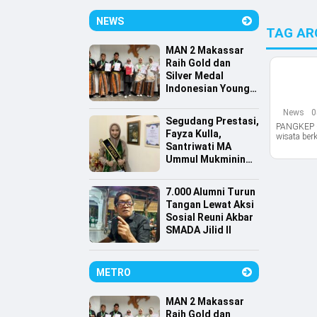
NEWS
TAG AR
MAN 2 Makassar
Raih Gold dan
Silver Medal
Indonesian Young
Scientist
News
0
Association
Segudang Prestasi,
PANGKEP – 
Fayza Kulla,
wisata berk
Santriwati MA
Ummul Mukminin
Lolos Farmasi
Universitas
7.000 Alumni Turun
Indonesia
Tangan Lewat Aksi
Sosial Reuni Akbar
SMADA Jilid II
METRO
MAN 2 Makassar
Raih Gold dan