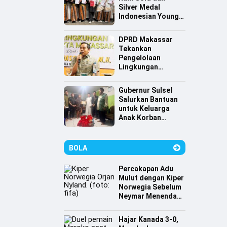
Silver Medal
Indonesian Young
Scientist
Association
DPRD Makassar
Tekankan
Pengelolaan
Lingkungan
Berkelanjutan,
Irwan Hasan:
Gubernur Sulsel
Sampah jadi
Salurkan Bantuan
Perhatian Utama
untuk Keluarga
Anak Korban
Tenggelam di
Pantai Depan
Masjid 99 Kubah
BOLA
Percakapan Adu
Mulut dengan Kiper
Norwegia Sebelum
Neymar Menendang
Penalti
Hajar Kanada 3-0,