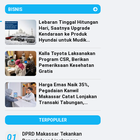
BISNIS
Lebaran Tinggal Hitungan
Hari, Saatnya Upgrade
Kendaraan ke Produk
Hyundai untuk Mudik
dengan Harga Spesial
Kalla Toyota Laksanakan
Program CSR, Berikan
Pemeriksaan Kesehatan
Gratis
Harga Emas Naik 35%,
Pegadaian Kanwil
Makassar Catat Lonjakan
Transaki Tabungan,
Cicilan dan Gadai Emas
TERPOPULER
DPRD Makassar Tekankan
01