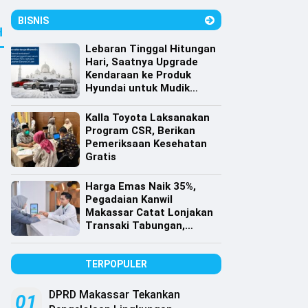
BISNIS
H
Lebaran Tinggal Hitungan
Hari, Saatnya Upgrade
Kendaraan ke Produk
Hyundai untuk Mudik
dengan Harga Spesial
Kalla Toyota Laksanakan
Program CSR, Berikan
Pemeriksaan Kesehatan
Gratis
Harga Emas Naik 35%,
Pegadaian Kanwil
Makassar Catat Lonjakan
Transaki Tabungan,
Cicilan dan Gadai Emas
TERPOPULER
DPRD Makassar Tekankan
01