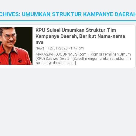
CHIVES:
UMUMKAN STRUKTUR KAMPANYE DAERA
KPU Sulsel Umumkan Struktur Tim
Kampanye Daerah, Berikut Nama-nama
nya
News
12/01/2023 - 1:47 pm
MAKASSAR,DJOURNALIST.com – Komisi Pemilihan Umum
(KPU) Sulawesi Selatan (Sulsel) mengumumkan struktur tim
kampanye daerah tiga […]