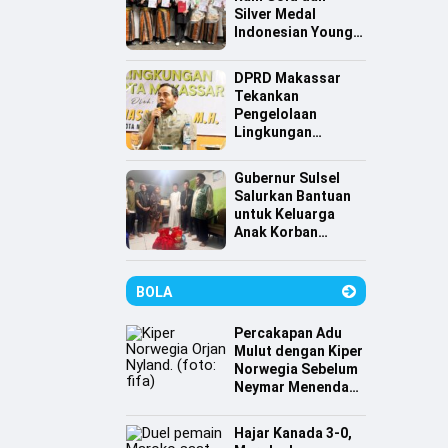
Silver Medal
Indonesian Young
Scientist
Association
DPRD Makassar
Tekankan
Pengelolaan
Lingkungan
Berkelanjutan,
Irwan Hasan:
Gubernur Sulsel
Sampah jadi
Salurkan Bantuan
Perhatian Utama
untuk Keluarga
Anak Korban
Tenggelam di
Pantai Depan
Masjid 99 Kubah
BOLA
Percakapan Adu
Mulut dengan Kiper
Norwegia Sebelum
Neymar Menendang
Penalti
Hajar Kanada 3-0,