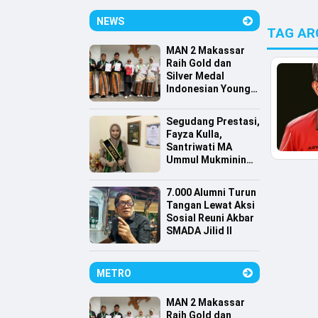
NEWS
TAG AR
MAN 2 Makassar
Raih Gold dan
Silver Medal
Indonesian Young
Scientist
Association
Segudang Prestasi,
Fayza Kulla,
Santriwati MA
Ummul Mukminin
Lolos Farmasi
Universitas
7.000 Alumni Turun
Indonesia
Tangan Lewat Aksi
Sosial Reuni Akbar
SMADA Jilid II
METRO
MAN 2 Makassar
Raih Gold dan