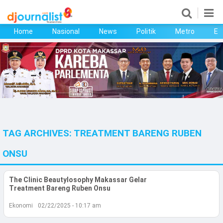
Home
Nasional
News
Politik
Metro
Ek
Home
Nasional
News
Politik
TAG ARCHIVES:
TREATMENT BARENG RUBEN
Metro
ONSU
Ekonomi
The Clinic Beautylosophy Makassar Gelar
Bisnis
Treatment Bareng Ruben Onsu
Kesehatan
Ekonomi
02/22/2025 - 10:17 am