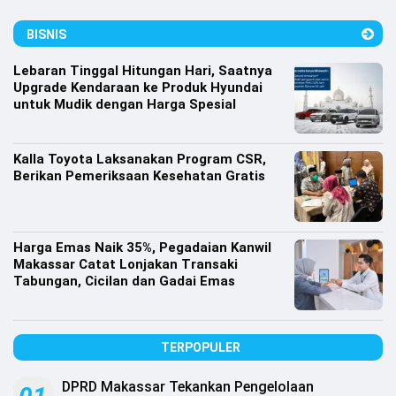
Lifestyle
BISNIS
Olahraga
Lebaran Tinggal Hitungan Hari, Saatnya
Bola
Upgrade Kendaraan ke Produk Hyundai
untuk Mudik dengan Harga Spesial
Opini
Kalla Toyota Laksanakan Program CSR,
Berikan Pemeriksaan Kesehatan Gratis
Harga Emas Naik 35%, Pegadaian Kanwil
Makassar Catat Lonjakan Transaki
Tabungan, Cicilan dan Gadai Emas
TERPOPULER
©
Copyright
2026
DPRD Makassar Tekankan Pengelolaan
Djournalist.com