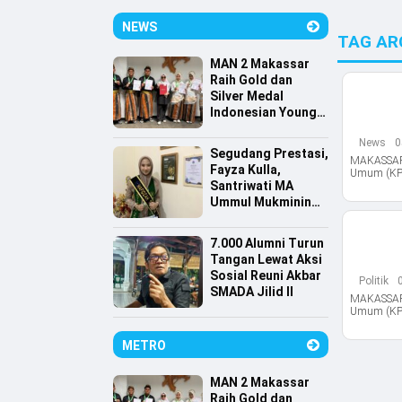
NEWS
TAG AR
MAN 2 Makassar
Raih Gold dan
Silver Medal
Indonesian Young
Scientist
News
0
Association
Segudang Prestasi,
MAKASSAR,
Fayza Kulla,
Umum (KPU)
Santriwati MA
Ummul Mukminin
Lolos Farmasi
Universitas
7.000 Alumni Turun
Indonesia
Tangan Lewat Aksi
Sosial Reuni Akbar
Politik
SMADA Jilid II
MAKASSAR,
Umum (KPU
METRO
MAN 2 Makassar
Raih Gold dan