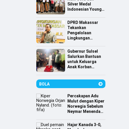
Silver Medal
Indonesian Young
Scientist
Association
DPRD Makassar
Tekankan
Pengelolaan
Lingkungan
Berkelanjutan,
Irwan Hasan:
Gubernur Sulsel
Sampah jadi
Salurkan Bantuan
Perhatian Utama
untuk Keluarga
Anak Korban
Tenggelam di
Pantai Depan
Masjid 99 Kubah
BOLA
Percakapan Adu
Mulut dengan Kiper
Norwegia Sebelum
Neymar Menendang
Penalti
Hajar Kanada 3-0,