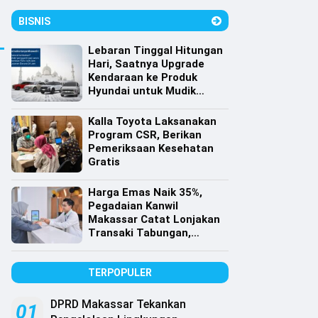
BISNIS
Lebaran Tinggal Hitungan
Hari, Saatnya Upgrade
Kendaraan ke Produk
Hyundai untuk Mudik
dengan Harga Spesial
Kalla Toyota Laksanakan
Program CSR, Berikan
Pemeriksaan Kesehatan
Gratis
Harga Emas Naik 35%,
Pegadaian Kanwil
Makassar Catat Lonjakan
Transaki Tabungan,
Cicilan dan Gadai Emas
TERPOPULER
DPRD Makassar Tekankan
01