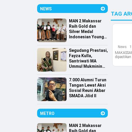
NEWS
TAG AR
MAN 2 Makassar
Raih Gold dan
Silver Medal
Indonesian Young
Scientist
News
1
Association
Segudang Prestasi,
MAKASSAR,
Fayza Kulla,
dipastikan 
Santriwati MA
Ummul Mukminin
Lolos Farmasi
Universitas
7.000 Alumni Turun
Indonesia
Tangan Lewat Aksi
Sosial Reuni Akbar
SMADA Jilid II
METRO
MAN 2 Makassar
Raih Gold dan