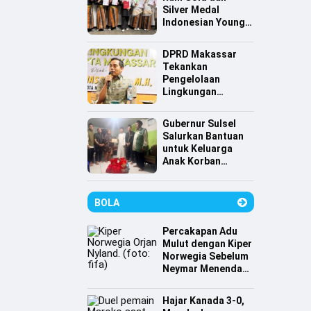
Silver Medal
Indonesian Young
Scientist
Association
DPRD Makassar
Tekankan
Pengelolaan
Lingkungan
Berkelanjutan,
Irwan Hasan:
Gubernur Sulsel
Sampah jadi
Salurkan Bantuan
Perhatian Utama
untuk Keluarga
Anak Korban
Tenggelam di
Pantai Depan
Masjid 99 Kubah
BOLA
Percakapan Adu
Mulut dengan Kiper
Norwegia Sebelum
Neymar Menendang
Penalti
Hajar Kanada 3-0,