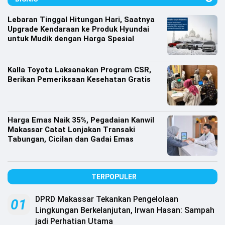
Lifestyle
Lebaran Tinggal Hitungan Hari, Saatnya
Olahraga
Upgrade Kendaraan ke Produk Hyundai
untuk Mudik dengan Harga Spesial
Bola
Opini
Kalla Toyota Laksanakan Program CSR,
Berikan Pemeriksaan Kesehatan Gratis
Harga Emas Naik 35%, Pegadaian Kanwil
Makassar Catat Lonjakan Transaki
Tabungan, Cicilan dan Gadai Emas
TERPOPULER
DPRD Makassar Tekankan Pengelolaan
©
01
Copyright
Lingkungan Berkelanjutan, Irwan Hasan: Sampah
2026
jadi Perhatian Utama
Djournalist.com