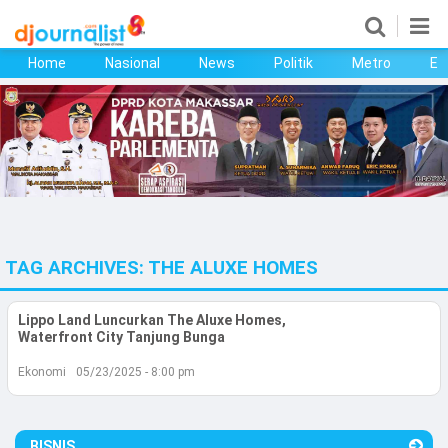
Home
Nasional
News
Politik
Metro
Ek
Home
Nasional
News
Politik
TAG ARCHIVES:
THE ALUXE HOMES
Metro
Ekonomi
Lippo Land Luncurkan The Aluxe Homes,
Waterfront City Tanjung Bunga
Bisnis
Ekonomi
05/23/2025 - 8:00 pm
Kesehatan
BISNIS