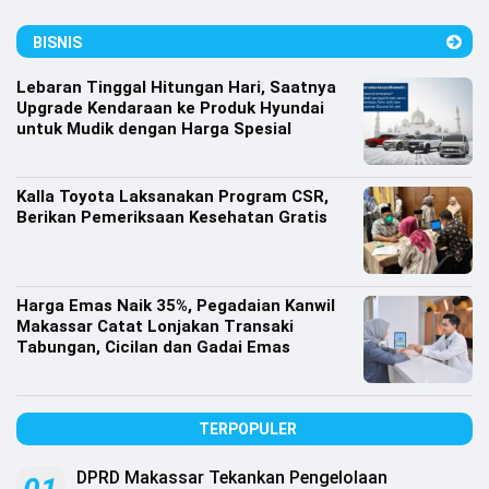
Lifestyle
BISNIS
Olahraga
Lebaran Tinggal Hitungan Hari, Saatnya
Bola
Upgrade Kendaraan ke Produk Hyundai
untuk Mudik dengan Harga Spesial
Opini
Kalla Toyota Laksanakan Program CSR,
Berikan Pemeriksaan Kesehatan Gratis
Harga Emas Naik 35%, Pegadaian Kanwil
Makassar Catat Lonjakan Transaki
Tabungan, Cicilan dan Gadai Emas
TERPOPULER
©
Copyright
2026
DPRD Makassar Tekankan Pengelolaan
Djournalist.com