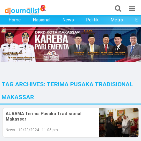
Home
Nasional
News
Politik
Metro
Ek
Home
Nasional
News
Politik
TAG ARCHIVES:
TERIMA PUSAKA TRADISIONAL
Metro
MAKASSAR
Ekonomi
AURAMA Terima Pusaka Tradisional
Bisnis
Makassar
Kesehatan
News
10/23/2024 - 11:05 pm