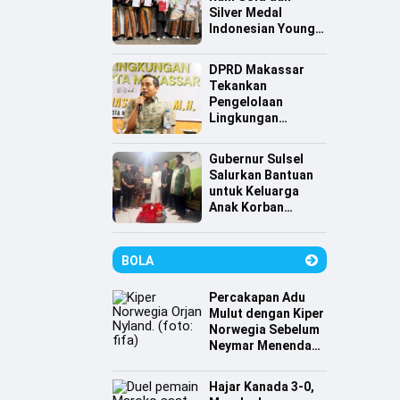
Silver Medal
Indonesian Young
Scientist
Association
DPRD Makassar
Tekankan
Pengelolaan
Lingkungan
Berkelanjutan,
Irwan Hasan:
Gubernur Sulsel
Sampah jadi
Salurkan Bantuan
Perhatian Utama
untuk Keluarga
Anak Korban
Tenggelam di
Pantai Depan
Masjid 99 Kubah
BOLA
Percakapan Adu
Mulut dengan Kiper
Norwegia Sebelum
Neymar Menendang
Penalti
Hajar Kanada 3-0,