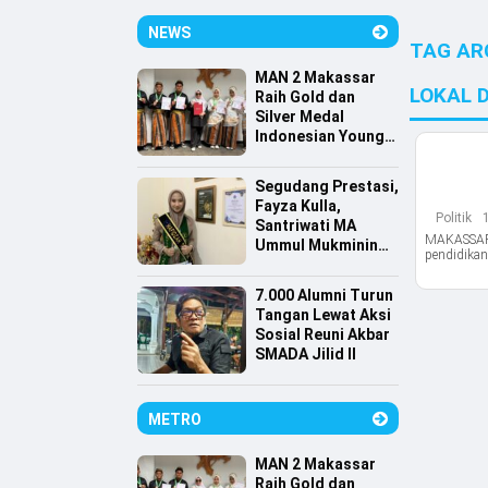
NEWS
TAG AR
MAN 2 Makassar
LOKAL 
Raih Gold dan
Silver Medal
Indonesian Young
Scientist
Association
Segudang Prestasi,
Fayza Kulla,
Politik
Santriwati MA
MAKASSAR,
Ummul Mukminin
pendidikan
Lolos Farmasi
Universitas
7.000 Alumni Turun
Indonesia
Tangan Lewat Aksi
Sosial Reuni Akbar
SMADA Jilid II
METRO
MAN 2 Makassar
Raih Gold dan