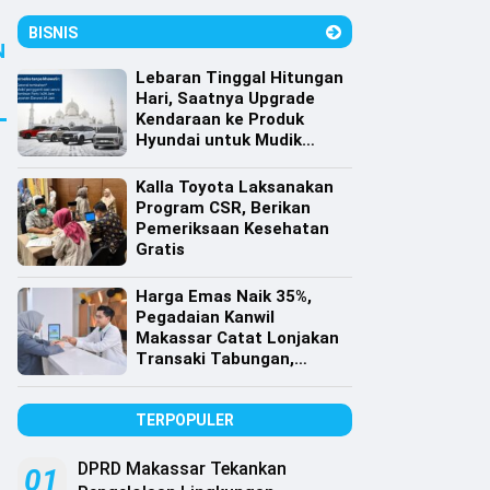
BISNIS
N
Lebaran Tinggal Hitungan
Hari, Saatnya Upgrade
Kendaraan ke Produk
Hyundai untuk Mudik
dengan Harga Spesial
Kalla Toyota Laksanakan
Program CSR, Berikan
Pemeriksaan Kesehatan
Gratis
Harga Emas Naik 35%,
Pegadaian Kanwil
Makassar Catat Lonjakan
Transaki Tabungan,
Cicilan dan Gadai Emas
TERPOPULER
DPRD Makassar Tekankan
01