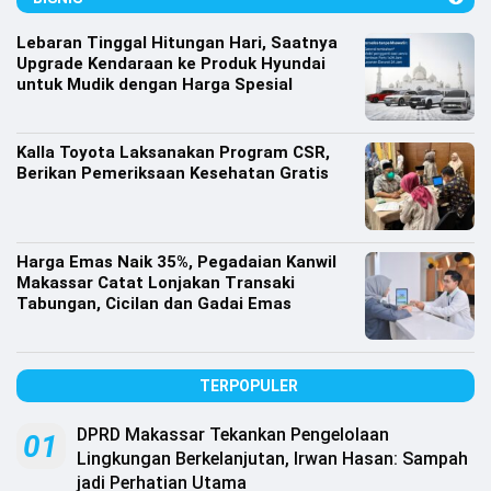
Lifestyle
Lebaran Tinggal Hitungan Hari, Saatnya
Olahraga
Upgrade Kendaraan ke Produk Hyundai
untuk Mudik dengan Harga Spesial
Bola
Opini
Kalla Toyota Laksanakan Program CSR,
Berikan Pemeriksaan Kesehatan Gratis
Harga Emas Naik 35%, Pegadaian Kanwil
Makassar Catat Lonjakan Transaki
Tabungan, Cicilan dan Gadai Emas
TERPOPULER
DPRD Makassar Tekankan Pengelolaan
©
01
Copyright
Lingkungan Berkelanjutan, Irwan Hasan: Sampah
2026
jadi Perhatian Utama
Djournalist.com