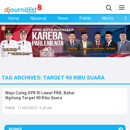
Home
Nasional
News
Politik
Metro
Ek
Home
Nasional
News
Politik
TAG ARCHIVES:
TARGET 90 RIBU SUARA
Metro
Ekonomi
Maju Caleg DPR RI Lewat PKB, Bahar
Ngitung Target 90 Ribu Suara
Bisnis
Politik
11/03/2023 - 5:28 pm
Kesehatan
BISNIS