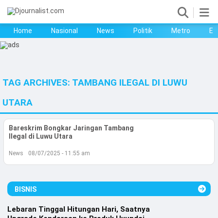
Home
Nasional
News
Politik
Metro
Ek
Home
Nasional
TAG ARCHIVES:
TAMBANG ILEGAL DI LUWU
News
UTARA
Politik
Bareskrim Bongkar Jaringan Tambang
Metro
Ilegal di Luwu Utara
News
Ekonomi
08/07/2025 - 11:55 am
Bisnis
BISNIS
Kesehatan
Lebaran Tinggal Hitungan Hari, Saatnya