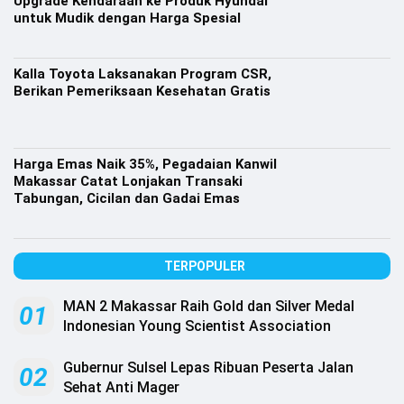
Upgrade Kendaraan ke Produk Hyundai
Lifestyle
untuk Mudik dengan Harga Spesial
Olahraga
Kalla Toyota Laksanakan Program CSR,
Bola
Berikan Pemeriksaan Kesehatan Gratis
Opini
Harga Emas Naik 35%, Pegadaian Kanwil
Makassar Catat Lonjakan Transaki
Tabungan, Cicilan dan Gadai Emas
TERPOPULER
MAN 2 Makassar Raih Gold dan Silver Medal
01
Indonesian Young Scientist Association
©
Gubernur Sulsel Lepas Ribuan Peserta Jalan
02
Copyright
2026
Sehat Anti Mager
Djournalist.com