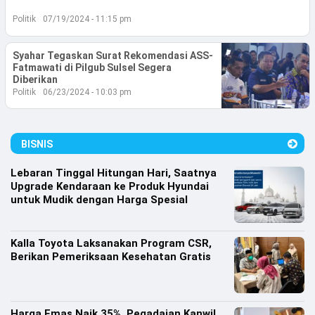
Lifestyle
Politik
07/19/2024 - 11:15 pm
Olahraga
Syahar Tegaskan Surat Rekomendasi ASS-
Bola
Fatmawati di Pilgub Sulsel Segera
Diberikan
Politik
06/23/2024 - 10:03 pm
Opini
BISNIS
Lebaran Tinggal Hitungan Hari, Saatnya
Upgrade Kendaraan ke Produk Hyundai
untuk Mudik dengan Harga Spesial
Kalla Toyota Laksanakan Program CSR,
Berikan Pemeriksaan Kesehatan Gratis
©
Copyright
2026
Djournalist.com
Harga Emas Naik 35%, Pegadaian Kanwil