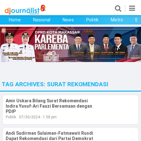
Home
Nasional
News
Politik
Metro
Ek
Home
Nasional
News
Politik
TAG ARCHIVES:
SURAT REKOMENDASI
Metro
Ekonomi
Amir Uskara Bilang Surat Rekomendasi
Indira Yusuf-Ari Fauzi Bersamaan dengan
PDIP
Bisnis
Politik
07/30/2024 - 1:58 pm
Kesehatan
Andi Sudirman Sulaiman-Fatmawati Rusdi
Dapat Rekomendasi dari Partai Demokrat