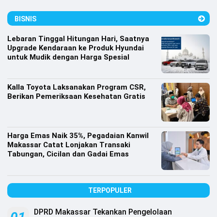
Lifestyle
BISNIS
Olahraga
Lebaran Tinggal Hitungan Hari, Saatnya
Bola
Upgrade Kendaraan ke Produk Hyundai
untuk Mudik dengan Harga Spesial
Opini
Kalla Toyota Laksanakan Program CSR,
Berikan Pemeriksaan Kesehatan Gratis
Harga Emas Naik 35%, Pegadaian Kanwil
Makassar Catat Lonjakan Transaki
Tabungan, Cicilan dan Gadai Emas
TERPOPULER
©
Copyright
2026
DPRD Makassar Tekankan Pengelolaan
Djournalist.com