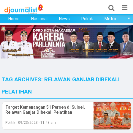
Home
Nasional
News
Politik
Metro
Ek
Home
Nasional
News
Politik
TAG ARCHIVES:
RELAWAN GANJAR DIBEKALI
Metro
PELATIHAN
Ekonomi
Target Kemenangan 51 Persen di Sulsel,
Bisnis
Relawan Ganjar Dibekali Pelatihan
Kesehatan
Politik
09/23/2023 - 11:48 am