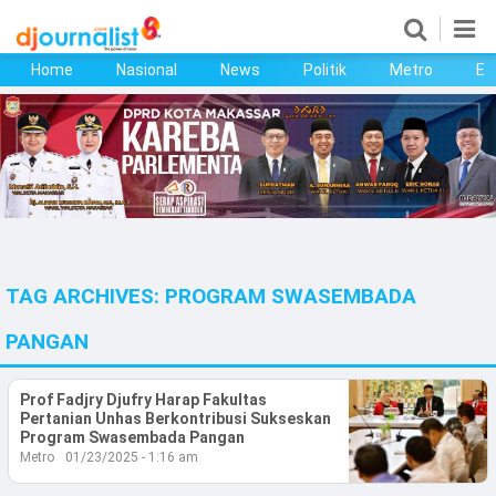
Home
Nasional
News
Politik
Metro
Ek
Home
Nasional
News
Politik
TAG ARCHIVES:
PROGRAM SWASEMBADA
Metro
PANGAN
Ekonomi
Prof Fadjry Djufry Harap Fakultas
Bisnis
Pertanian Unhas Berkontribusi Sukseskan
Program Swasembada Pangan
Kesehatan
Metro
01/23/2025 - 1:16 am