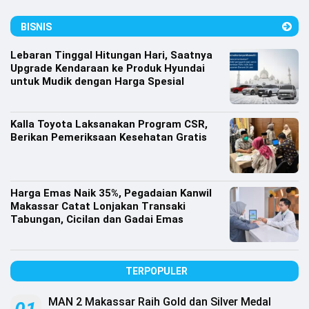
Lifestyle
BISNIS
Olahraga
Lebaran Tinggal Hitungan Hari, Saatnya
Bola
Upgrade Kendaraan ke Produk Hyundai
untuk Mudik dengan Harga Spesial
Opini
Kalla Toyota Laksanakan Program CSR,
Berikan Pemeriksaan Kesehatan Gratis
Harga Emas Naik 35%, Pegadaian Kanwil
Makassar Catat Lonjakan Transaki
Tabungan, Cicilan dan Gadai Emas
TERPOPULER
©
Copyright
2026
MAN 2 Makassar Raih Gold dan Silver Medal
Djournalist.com