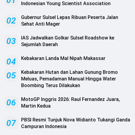
01
.
Indonesian Young Scientist Association
All
Right
Reserved
Gubernur Sulsel Lepas Ribuan Peserta Jalan
02
Sehat Anti Mager
IAS Jadwalkan Golkar Sulsel Roadshow ke
03
Sejumlah Daerah
Kebakaran Landa Mal Nipah Makassar
04
‎Kebakaran Hutan dan Lahan Gunung Bromo
05
Meluas, Pemadaman Manual Hingga Water
Boombing Terus Dilakukan ‎
MotoGP Inggris 2026: Raul Fernandez Juara,
06
Martin Kedua
PBSI Resmi Tunjuk Nova Widianto Tukangi Ganda
07
Campuran Indonesia