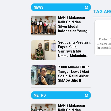
NEWS
TAG AR
MAN 2 Makassar
Raih Gold dan
Silver Medal
Indonesian Young
Scientist
Politik
Association
Segudang Prestasi,
MAKASSAR,
Fayza Kulla,
Sulawesi 
Santriwati MA
Ummul Mukminin
Lolos Farmasi
Universitas
7.000 Alumni Turun
Indonesia
Tangan Lewat Aksi
Sosial Reuni Akbar
SMADA Jilid II
METRO
MAN 2 Makassar
Raih Gold dan