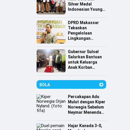
Silver Medal
Indonesian Young
Scientist
Association
DPRD Makassar
Tekankan
Pengelolaan
Lingkungan
Berkelanjutan,
Irwan Hasan:
Gubernur Sulsel
Sampah jadi
Salurkan Bantuan
Perhatian Utama
untuk Keluarga
Anak Korban
Tenggelam di
Pantai Depan
Masjid 99 Kubah
BOLA
Percakapan Adu
Mulut dengan Kiper
Norwegia Sebelum
Neymar Menendang
Penalti
Hajar Kanada 3-0,