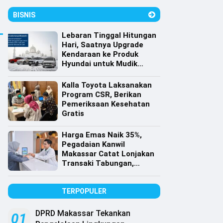
BISNIS
Lebaran Tinggal Hitungan
Hari, Saatnya Upgrade
Kendaraan ke Produk
Hyundai untuk Mudik
dengan Harga Spesial
Kalla Toyota Laksanakan
Program CSR, Berikan
Pemeriksaan Kesehatan
Gratis
Harga Emas Naik 35%,
Pegadaian Kanwil
Makassar Catat Lonjakan
Transaki Tabungan,
Cicilan dan Gadai Emas
TERPOPULER
DPRD Makassar Tekankan
01