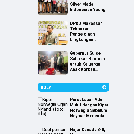
Silver Medal
Indonesian Young
Scientist
Association
DPRD Makassar
Tekankan
Pengelolaan
Lingkungan
Berkelanjutan,
Irwan Hasan:
Gubernur Sulsel
Sampah jadi
Salurkan Bantuan
Perhatian Utama
untuk Keluarga
Anak Korban
Tenggelam di
Pantai Depan
Masjid 99 Kubah
BOLA
Percakapan Adu
Mulut dengan Kiper
Norwegia Sebelum
Neymar Menendang
Penalti
Hajar Kanada 3-0,