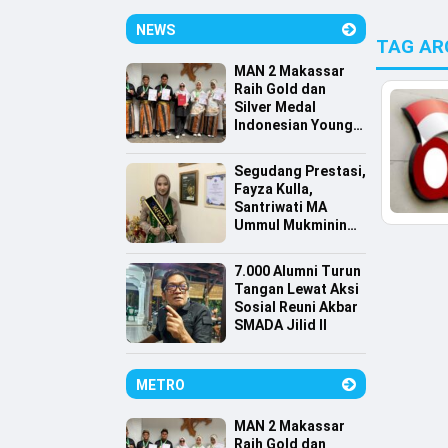
NEWS
TAG AR
MAN 2 Makassar
Raih Gold dan
Silver Medal
Indonesian Young
Scientist
Association
Segudang Prestasi,
Fayza Kulla,
Santriwati MA
Ummul Mukminin
Lolos Farmasi
Universitas
7.000 Alumni Turun
Indonesia
Tangan Lewat Aksi
Sosial Reuni Akbar
SMADA Jilid II
METRO
MAN 2 Makassar
Raih Gold dan