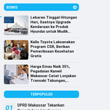
BISNIS
Lebaran Tinggal Hitungan
Hari, Saatnya Upgrade
Kendaraan ke Produk
Hyundai untuk Mudik
dengan Harga Spesial
Kalla Toyota Laksanakan
Program CSR, Berikan
Pemeriksaan Kesehatan
Gratis
Harga Emas Naik 35%,
Pegadaian Kanwil
Makassar Catat Lonjakan
Transaki Tabungan,
Cicilan dan Gadai Emas
TERPOPULER
DPRD Makassar Tekankan
01