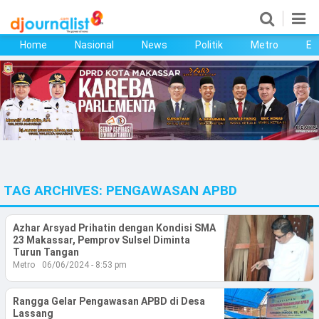
Home
Nasional
News
Politik
Metro
Ek
Home
Nasional
News
Politik
TAG ARCHIVES:
PENGAWASAN APBD
Metro
Ekonomi
Azhar Arsyad Prihatin dengan Kondisi SMA
23 Makassar, Pemprov Sulsel Diminta
Turun Tangan
Bisnis
Metro
06/06/2024 - 8:53 pm
Kesehatan
Rangga Gelar Pengawasan APBD di Desa
Lassang