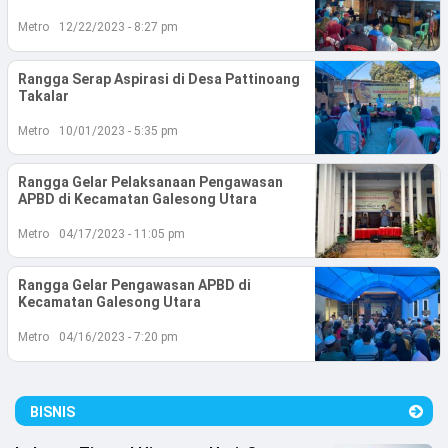
Lifestyle
Metro
12/22/2023 - 8:27 pm
Olahraga
Rangga Serap Aspirasi di Desa Pattinoang
Bola
Takalar
Metro
10/01/2023 - 5:35 pm
Opini
Rangga Gelar Pelaksanaan Pengawasan
APBD di Kecamatan Galesong Utara
Metro
04/17/2023 - 11:05 pm
Rangga Gelar Pengawasan APBD di
Kecamatan Galesong Utara
Metro
04/16/2023 - 7:20 pm
©
BISNIS
Copyright
2026
Djournalist.com