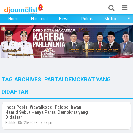
Home
Nasional
News
Politik
Metro
Ek
Home
Nasional
News
Politik
TAG ARCHIVES:
PARTAI DEMOKRAT YANG
Metro
DIDAFTAR
Ekonomi
Incar Posisi Wawalkot di Palopo, Irwan
Bisnis
Hamid Sebut Hanya Partai Demokrat yang
Didaftar
Kesehatan
Politik
05/25/2024 - 7:27 pm