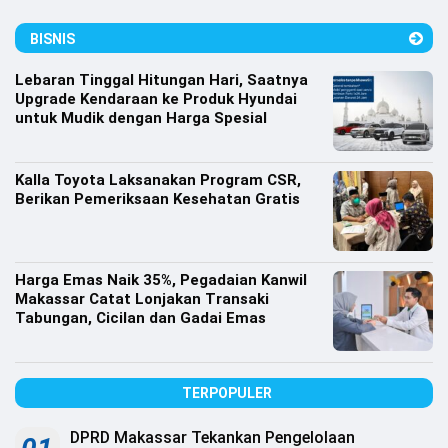
Lifestyle
BISNIS
Olahraga
Lebaran Tinggal Hitungan Hari, Saatnya
Bola
Upgrade Kendaraan ke Produk Hyundai
untuk Mudik dengan Harga Spesial
Opini
Kalla Toyota Laksanakan Program CSR,
Berikan Pemeriksaan Kesehatan Gratis
Harga Emas Naik 35%, Pegadaian Kanwil
Makassar Catat Lonjakan Transaki
Tabungan, Cicilan dan Gadai Emas
TERPOPULER
©
Copyright
2026
DPRD Makassar Tekankan Pengelolaan
Djournalist.com