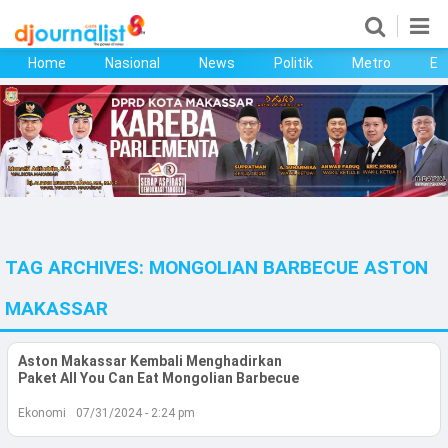
Home
Nasional
News
Politik
Metro
Ek
Home
Nasional
News
Politik
TAG ARCHIVES:
MONGOLIAN BARBECUE ASTON
Metro
MAKASSAR
Ekonomi
Aston Makassar Kembali Menghadirkan
Bisnis
Paket All You Can Eat Mongolian Barbecue
Kesehatan
Ekonomi
07/31/2024 - 2:24 pm