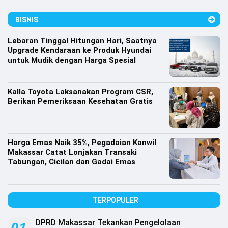
Lifestyle
BISNIS
Olahraga
Lebaran Tinggal Hitungan Hari, Saatnya
Bola
Upgrade Kendaraan ke Produk Hyundai
untuk Mudik dengan Harga Spesial
Opini
Kalla Toyota Laksanakan Program CSR,
Berikan Pemeriksaan Kesehatan Gratis
Harga Emas Naik 35%, Pegadaian Kanwil
Makassar Catat Lonjakan Transaki
Tabungan, Cicilan dan Gadai Emas
TERPOPULER
©
Copyright
2026
DPRD Makassar Tekankan Pengelolaan
Djournalist.com