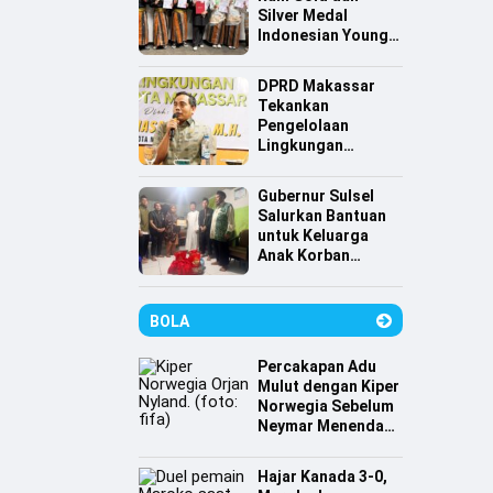
Silver Medal
Indonesian Young
Scientist
Association
DPRD Makassar
Tekankan
Pengelolaan
Lingkungan
Berkelanjutan,
Irwan Hasan:
Gubernur Sulsel
Sampah jadi
Salurkan Bantuan
Perhatian Utama
untuk Keluarga
Anak Korban
Tenggelam di
Pantai Depan
Masjid 99 Kubah
BOLA
Percakapan Adu
Mulut dengan Kiper
Norwegia Sebelum
Neymar Menendang
Penalti
Hajar Kanada 3-0,