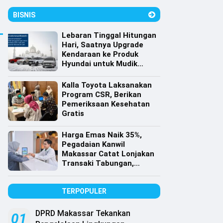
BISNIS
Lebaran Tinggal Hitungan
Hari, Saatnya Upgrade
Kendaraan ke Produk
Hyundai untuk Mudik
dengan Harga Spesial
Kalla Toyota Laksanakan
Program CSR, Berikan
Pemeriksaan Kesehatan
Gratis
Harga Emas Naik 35%,
Pegadaian Kanwil
Makassar Catat Lonjakan
Transaki Tabungan,
Cicilan dan Gadai Emas
TERPOPULER
DPRD Makassar Tekankan
01