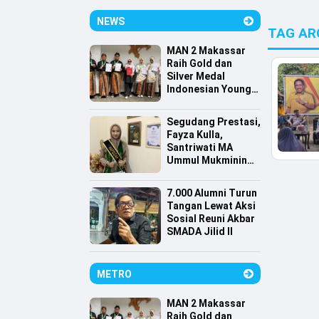
NEWS
TAG AR
MAN 2 Makassar
Raih Gold dan
Silver Medal
Indonesian Young
Scientist
Association
Segudang Prestasi,
Fayza Kulla,
Santriwati MA
Ummul Mukminin
Lolos Farmasi
Universitas
7.000 Alumni Turun
Indonesia
Tangan Lewat Aksi
Sosial Reuni Akbar
SMADA Jilid II
METRO
MAN 2 Makassar
Raih Gold dan