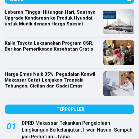
Lifestyle
Lebaran Tinggal Hitungan Hari, Saatnya
Olahraga
Upgrade Kendaraan ke Produk Hyundai
untuk Mudik dengan Harga Spesial
Bola
Opini
Kalla Toyota Laksanakan Program CSR,
Berikan Pemeriksaan Kesehatan Gratis
Harga Emas Naik 35%, Pegadaian Kanwil
Makassar Catat Lonjakan Transaki
Tabungan, Cicilan dan Gadai Emas
TERPOPULER
DPRD Makassar Tekankan Pengelolaan
©
01
Copyright
Lingkungan Berkelanjutan, Irwan Hasan: Sampah
2026
jadi Perhatian Utama
Djournalist.com