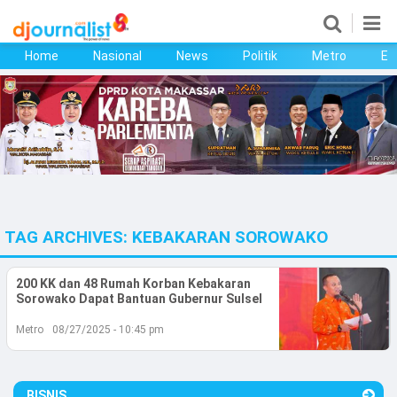
Home
Nasional
News
Politik
Metro
Ek
Home
Nasional
News
Politik
TAG ARCHIVES:
KEBAKARAN SOROWAKO
Metro
Ekonomi
200 KK dan 48 Rumah Korban Kebakaran
Sorowako Dapat Bantuan Gubernur Sulsel
Bisnis
Metro
08/27/2025 - 10:45 pm
Kesehatan
BISNIS