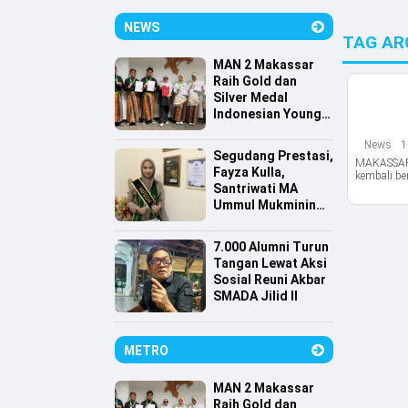
NEWS
TAG AR
MAN 2 Makassar
Raih Gold dan
Silver Medal
Indonesian Young
Scientist
News
1
Association
Segudang Prestasi,
MAKASSAR,
Fayza Kulla,
kembali b
Santriwati MA
Ummul Mukminin
Lolos Farmasi
Universitas
7.000 Alumni Turun
Indonesia
Tangan Lewat Aksi
Sosial Reuni Akbar
SMADA Jilid II
METRO
MAN 2 Makassar
Raih Gold dan