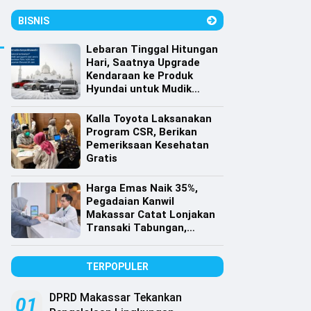
BISNIS
Lebaran Tinggal Hitungan
Hari, Saatnya Upgrade
Kendaraan ke Produk
Hyundai untuk Mudik
dengan Harga Spesial
Kalla Toyota Laksanakan
Program CSR, Berikan
Pemeriksaan Kesehatan
Gratis
Harga Emas Naik 35%,
Pegadaian Kanwil
Makassar Catat Lonjakan
Transaki Tabungan,
Cicilan dan Gadai Emas
TERPOPULER
DPRD Makassar Tekankan
01