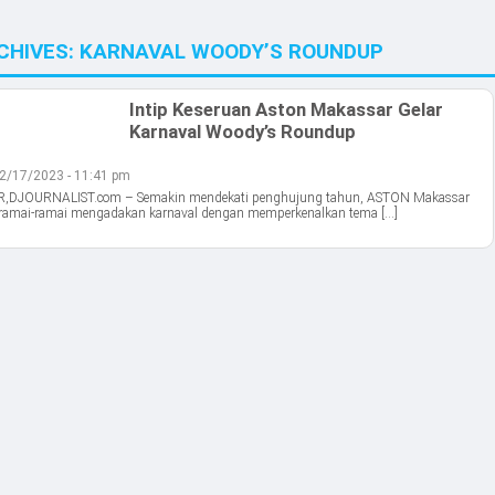
CHIVES:
KARNAVAL WOODY’S ROUNDUP
Intip Keseruan Aston Makassar Gelar
Karnaval Woody’s Roundup
2/17/2023 - 11:41 pm
DJOURNALIST.com – Semakin mendekati penghujung tahun, ASTON Makassar
eramai-ramai mengadakan karnaval dengan memperkenalkan tema […]