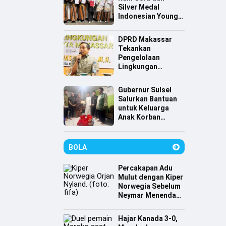
Silver Medal
Indonesian Young
Scientist
Association
DPRD Makassar
Tekankan
Pengelolaan
Lingkungan
Berkelanjutan,
Irwan Hasan:
Gubernur Sulsel
Sampah jadi
Salurkan Bantuan
Perhatian Utama
untuk Keluarga
Anak Korban
Tenggelam di
Pantai Depan
Masjid 99 Kubah
BOLA
Percakapan Adu
Mulut dengan Kiper
Norwegia Sebelum
Neymar Menendang
Penalti
Hajar Kanada 3-0,