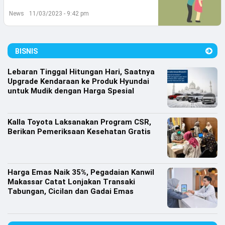
Lifestyle
News
11/03/2023 - 9:42 pm
Olahraga
Bola
BISNIS
Opini
Lebaran Tinggal Hitungan Hari, Saatnya
Upgrade Kendaraan ke Produk Hyundai
untuk Mudik dengan Harga Spesial
Kalla Toyota Laksanakan Program CSR,
Berikan Pemeriksaan Kesehatan Gratis
Harga Emas Naik 35%, Pegadaian Kanwil
Makassar Catat Lonjakan Transaki
Tabungan, Cicilan dan Gadai Emas
©
Copyright
2026
Djournalist.com