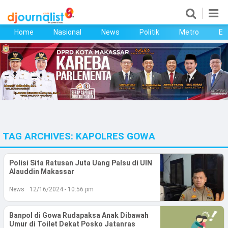
Home
Nasional
News
Politik
Metro
Ek
Home
Nasional
News
Politik
TAG ARCHIVES:
KAPOLRES GOWA
Metro
Ekonomi
Polisi Sita Ratusan Juta Uang Palsu di UIN
Alauddin Makassar
Bisnis
News
12/16/2024 - 10:56 pm
Kesehatan
Banpol di Gowa Rudapaksa Anak Dibawah
Umur di Toilet Dekat Posko Jatanras