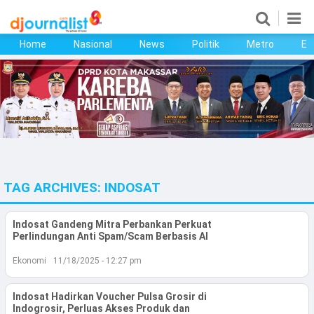
Home
Nasional
News
Politik
Metro
Ek
Home
Nasional
News
Politik
TAG ARCHIVES:
INDOSAT
Metro
Ekonomi
Indosat Gandeng Mitra Perbankan Perkuat
Perlindungan Anti Spam/Scam Berbasis AI
Bisnis
Ekonomi
11/18/2025 - 12:27 pm
Kesehatan
Indosat Hadirkan Voucher Pulsa Grosir di
Indogrosir, Perluas Akses Produk dan