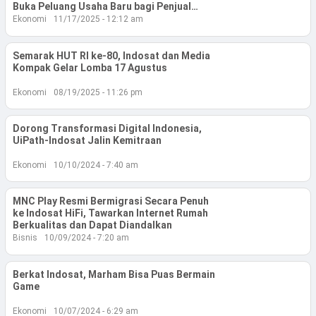
Lifestyle
Buka Peluang Usaha Baru bagi Penjual
Lokal
Ekonomi
11/17/2025 - 12:12 am
Olahraga
Semarak HUT RI ke-80, Indosat dan Media
Bola
Kompak Gelar Lomba 17 Agustus
Ekonomi
08/19/2025 - 11:26 pm
Opini
Dorong Transformasi Digital Indonesia,
UiPath-Indosat Jalin Kemitraan
Ekonomi
10/10/2024 - 7:40 am
MNC Play Resmi Bermigrasi Secara Penuh
ke Indosat HiFi, Tawarkan Internet Rumah
Berkualitas dan Dapat Diandalkan
Bisnis
10/09/2024 - 7:20 am
Berkat Indosat, Marham Bisa Puas Bermain
©
Game
Copyright
2026
Djournalist.com
Ekonomi
10/07/2024 - 6:29 am