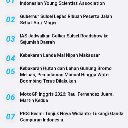
01
.
Indonesian Young Scientist Association
All
Right
Reserved
Gubernur Sulsel Lepas Ribuan Peserta Jalan
02
Sehat Anti Mager
IAS Jadwalkan Golkar Sulsel Roadshow ke
03
Sejumlah Daerah
Kebakaran Landa Mal Nipah Makassar
04
‎Kebakaran Hutan dan Lahan Gunung Bromo
05
Meluas, Pemadaman Manual Hingga Water
Boombing Terus Dilakukan ‎
MotoGP Inggris 2026: Raul Fernandez Juara,
06
Martin Kedua
PBSI Resmi Tunjuk Nova Widianto Tukangi Ganda
07
Campuran Indonesia