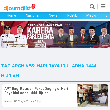
Home
Nasional
News
Politik
Metro
Ek
Home
Nasional
News
Politik
TAG ARCHIVES:
HARI RAYA IDUL ADHA 1444
Metro
HIJRIAH
Ekonomi
APT Bagi Ratusan Paket Daging di Hari
Bisnis
Raya Idul Adha 1444 Hijriah
Kesehatan
News
06/29/2023 - 9:18 pm