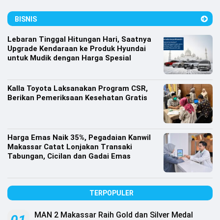
Lifestyle
BISNIS
Olahraga
Lebaran Tinggal Hitungan Hari, Saatnya
Bola
Upgrade Kendaraan ke Produk Hyundai
untuk Mudik dengan Harga Spesial
Opini
Kalla Toyota Laksanakan Program CSR,
Berikan Pemeriksaan Kesehatan Gratis
Harga Emas Naik 35%, Pegadaian Kanwil
Makassar Catat Lonjakan Transaki
Tabungan, Cicilan dan Gadai Emas
TERPOPULER
©
Copyright
2026
MAN 2 Makassar Raih Gold dan Silver Medal
Djournalist.com