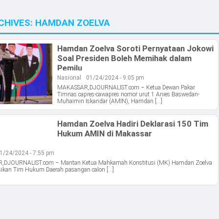
CHIVES:
HAMDAN ZOELVA
Hamdan Zoelva Soroti Pernyataan Jokowi
Soal Presiden Boleh Memihak dalam
Pemilu
Nasional
01/24/2024 - 9:05 pm
MAKASSAR,DJOURNALIST.com – Ketua Dewan Pakar
Timnas capres-cawapres nomor urut 1 Anies Baswedan-
Muhaimin Iskandar (AMIN), Hamdan […]
Hamdan Zoelva Hadiri Deklarasi 150 Tim
Hukum AMIN di Makassar
1/24/2024 - 7:55 pm
DJOURNALIST.com – Mantan Ketua Mahkamah Konstitusi (MK) Hamdan Zoelva
sikan Tim Hukum Daerah pasangan calon […]