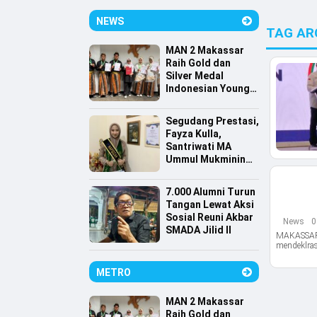
NEWS
TAG AR
MAN 2 Makassar
Raih Gold dan
Silver Medal
Indonesian Young
Scientist
Association
Segudang Prestasi,
Fayza Kulla,
Santriwati MA
Ummul Mukminin
Lolos Farmasi
Universitas
7.000 Alumni Turun
Indonesia
Tangan Lewat Aksi
Sosial Reuni Akbar
News
0
SMADA Jilid II
MAKASSAR,
mendeklra
METRO
MAN 2 Makassar
Raih Gold dan