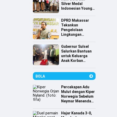
Silver Medal
Indonesian Young
Scientist
Association
DPRD Makassar
Tekankan
Pengelolaan
Lingkungan
Berkelanjutan,
Irwan Hasan:
Gubernur Sulsel
Sampah jadi
Salurkan Bantuan
Perhatian Utama
untuk Keluarga
Anak Korban
Tenggelam di
Pantai Depan
Masjid 99 Kubah
BOLA
Percakapan Adu
Mulut dengan Kiper
Norwegia Sebelum
Neymar Menendang
Penalti
Hajar Kanada 3-0,