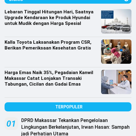
Lifestyle
Lebaran Tinggal Hitungan Hari, Saatnya
Olahraga
Upgrade Kendaraan ke Produk Hyundai
untuk Mudik dengan Harga Spesial
Bola
Opini
Kalla Toyota Laksanakan Program CSR,
Berikan Pemeriksaan Kesehatan Gratis
Harga Emas Naik 35%, Pegadaian Kanwil
Makassar Catat Lonjakan Transaki
Tabungan, Cicilan dan Gadai Emas
TERPOPULER
DPRD Makassar Tekankan Pengelolaan
©
01
Copyright
Lingkungan Berkelanjutan, Irwan Hasan: Sampah
2026
jadi Perhatian Utama
Djournalist.com