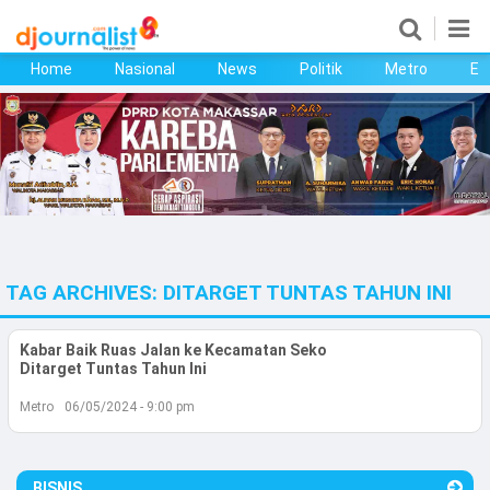
Home
Nasional
News
Politik
Metro
Ek
Home
Nasional
News
Politik
TAG ARCHIVES:
DITARGET TUNTAS TAHUN INI
Metro
Ekonomi
Kabar Baik Ruas Jalan ke Kecamatan Seko
Ditarget Tuntas Tahun Ini
Bisnis
Metro
06/05/2024 - 9:00 pm
Kesehatan
BISNIS