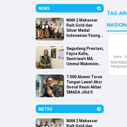
NEWS
TAG AR
MAN 2 Makassar
NASION
Raih Gold dan
Silver Medal
Indonesian Young
Scientist
Association
Segudang Prestasi,
Fayza Kulla,
News
0
Santriwati MA
MAKASSAR,
Ummul Mukminin
mengunjung
Lolos Farmasi
Universitas
7.000 Alumni Turun
Indonesia
Tangan Lewat Aksi
Sosial Reuni Akbar
SMADA Jilid II
METRO
MAN 2 Makassar
Raih Gold dan