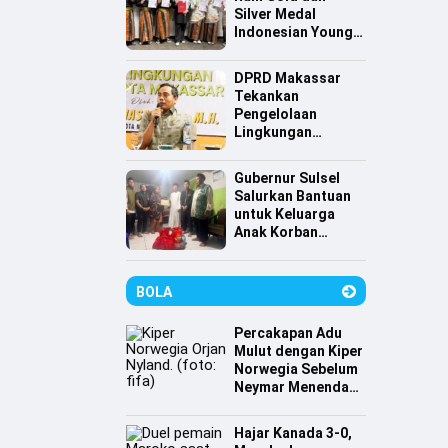
Silver Medal
Indonesian Young
Scientist
Association
DPRD Makassar
Tekankan
Pengelolaan
Lingkungan
Berkelanjutan,
Irwan Hasan:
Gubernur Sulsel
Sampah jadi
Salurkan Bantuan
Perhatian Utama
untuk Keluarga
Anak Korban
Tenggelam di
Pantai Depan
Masjid 99 Kubah
BOLA
Percakapan Adu
Mulut dengan Kiper
Norwegia Sebelum
Neymar Menendang
Penalti
Hajar Kanada 3-0,