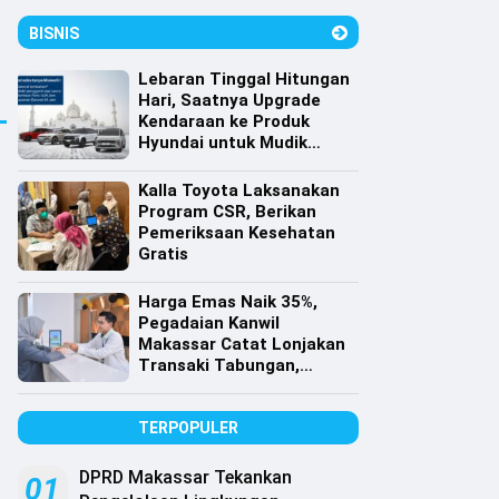
BISNIS
Lebaran Tinggal Hitungan
Hari, Saatnya Upgrade
Kendaraan ke Produk
Hyundai untuk Mudik
dengan Harga Spesial
Kalla Toyota Laksanakan
Program CSR, Berikan
Pemeriksaan Kesehatan
Gratis
Harga Emas Naik 35%,
Pegadaian Kanwil
Makassar Catat Lonjakan
Transaki Tabungan,
Cicilan dan Gadai Emas
TERPOPULER
DPRD Makassar Tekankan
01