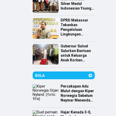
Silver Medal
Indonesian Young
Scientist
Association
DPRD Makassar
Tekankan
Pengelolaan
Lingkungan
Berkelanjutan,
Irwan Hasan:
Gubernur Sulsel
Sampah jadi
Salurkan Bantuan
Perhatian Utama
untuk Keluarga
Anak Korban
Tenggelam di
Pantai Depan
Masjid 99 Kubah
BOLA
Percakapan Adu
Mulut dengan Kiper
Norwegia Sebelum
Neymar Menendang
Penalti
Hajar Kanada 3-0,