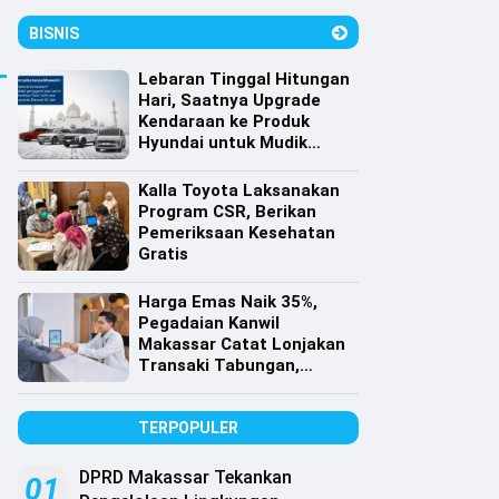
BISNIS
Lebaran Tinggal Hitungan
Hari, Saatnya Upgrade
Kendaraan ke Produk
Hyundai untuk Mudik
dengan Harga Spesial
Kalla Toyota Laksanakan
Program CSR, Berikan
Pemeriksaan Kesehatan
Gratis
Harga Emas Naik 35%,
Pegadaian Kanwil
Makassar Catat Lonjakan
Transaki Tabungan,
Cicilan dan Gadai Emas
TERPOPULER
DPRD Makassar Tekankan
01