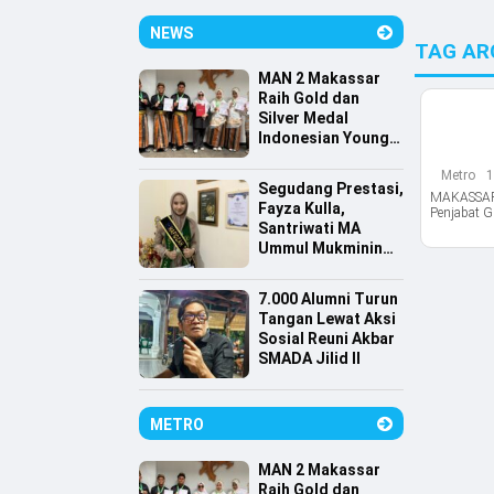
NEWS
TAG AR
MAN 2 Makassar
Raih Gold dan
Silver Medal
Indonesian Young
Scientist
Metro
1
Association
Segudang Prestasi,
MAKASSAR,D
Fayza Kulla,
Penjabat G
Santriwati MA
Ummul Mukminin
Lolos Farmasi
Universitas
7.000 Alumni Turun
Indonesia
Tangan Lewat Aksi
Sosial Reuni Akbar
SMADA Jilid II
METRO
MAN 2 Makassar
Raih Gold dan