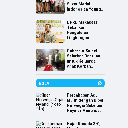
Silver Medal
Indonesian Young
Scientist
Association
DPRD Makassar
Tekankan
Pengelolaan
Lingkungan
Berkelanjutan,
Irwan Hasan:
Gubernur Sulsel
Sampah jadi
Salurkan Bantuan
Perhatian Utama
untuk Keluarga
Anak Korban
Tenggelam di
Pantai Depan
Masjid 99 Kubah
BOLA
Percakapan Adu
Mulut dengan Kiper
Norwegia Sebelum
Neymar Menendang
Penalti
Hajar Kanada 3-0,