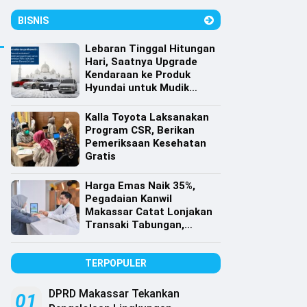
BISNIS
Lebaran Tinggal Hitungan
Hari, Saatnya Upgrade
Kendaraan ke Produk
Hyundai untuk Mudik
dengan Harga Spesial
Kalla Toyota Laksanakan
Program CSR, Berikan
Pemeriksaan Kesehatan
Gratis
Harga Emas Naik 35%,
Pegadaian Kanwil
Makassar Catat Lonjakan
Transaki Tabungan,
Cicilan dan Gadai Emas
TERPOPULER
DPRD Makassar Tekankan
01