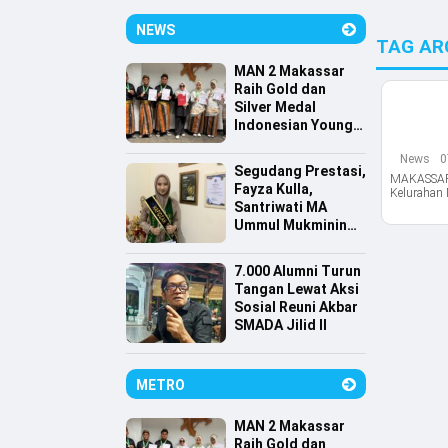
NEWS
TAG AR
MAN 2 Makassar
Raih Gold dan
Silver Medal
Indonesian Young
Scientist
News
0
Association
Segudang Prestasi,
MAKASSAR,
Fayza Kulla,
Kelurahan
Santriwati MA
Ummul Mukminin
Lolos Farmasi
Universitas
7.000 Alumni Turun
Indonesia
Tangan Lewat Aksi
Sosial Reuni Akbar
SMADA Jilid II
METRO
MAN 2 Makassar
Raih Gold dan